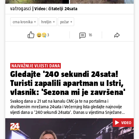
vatrogasci
| Video: čitatelji 24sata
crna kronika
hreljin
požar
3
16
NAJVAŽNIJE VIJESTI DANA
Gledajte '240 sekundi 24sata!
Turisti zapalili apartman u Istri,
vlasnik: 'Sezona mi je završena'
Svakog dana u 21 sat na kanalu CMC-ja te na portalima i
društvenim mrežama 24sata i Večernjeg lista gledajte najnovije
vijesti dana u '240 sekundi 24sata'. Danas u vijestima Snježane
Krnetić: Turisti uništili apartman u Istri, 125 milijuna eura mogla bi
VIDEO
stajati sanacija otpada u Gospiću, u Osijeku pretukli nogometnog
suca, od utorka nove cijene goriva, rastu mirovine za 200 tisuća
branitelja...