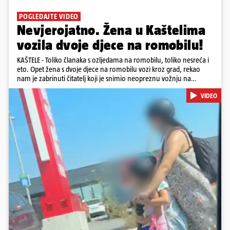
POGLEDAJTE VIDEO
Nevjerojatno. Žena u Kaštelima
vozila dvoje djece na romobilu!
KAŠTELE - Toliko članaka s ozljedama na romobilu, toliko nesreća i
eto. Opet žena s dvoje djece na romobilu vozi kroz grad, rekao
nam je zabrinuti čitatelj koji je snimio neopreznu vožnju na
romobilu u četvrtak prijepodne kroz Kaštele. Podsjetimo, mjesec i
VIDEO
pol od smrti dječaka (14) u Metkoviću, pad s električnog romobila
odnio je još jedan mladi život. Unatoč naporima liječnika KBC-a
Zagreb, u ponedjeljak maloljetnik je podlegao ozljedama
zadobivenima u padu s romobila.
Pokretanje videa...