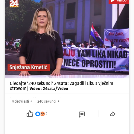
VIDEO
poginulih u nesreći u Zagrebu, Uhićen načelnik Svetog Ivana
Žabna, Borba za život Denisa Vejzovića, Krajaču režu ovlasti: Slijedi
otkaz...
Pokretanje videa...
Gledajte '240 sekundi' 24sata: Zagadili Liku s vječnim
otrovom
| Video: 24sata/Video
videovijesti
240 sekundi
2