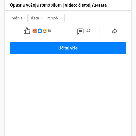
Opasna vožnja romobilom
| Video: čitatelj/24sata
vožnja
djeca
romobil
10
47
Učitaj više