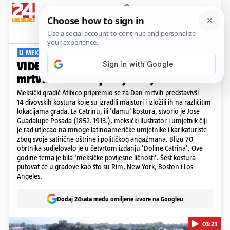
PRIJAVA
Viral
Komentari
0
U MEKSIKU
VIDEO Gigantski kosturi za Dan
mrtvih: 'Šest ih putuje svijetom'
Meksički gradić Atlixco pripremio se za Dan mrtvih predstavivši
14 divovskih kostura koje su izradili majstori i izložili ih na različitim
lokacijama grada. La Catrinu, ili 'damu' kostura, stvorio je Jose
Guadalupe Posada (1852.-1913.), meksički ilustrator i umjetnik čiji
je rad utjecao na mnoge latinoameričke umjetnike i karikaturiste
zbog svoje satirične oštrine i političkog angažmana. Blizu 70
obrtnika sudjelovalo je u četvrtom izdanju 'Doline Catrina'. Ove
godine tema je bila 'meksičke povijesne ličnosti'. Šest kostura
putovat će u gradove kao što su Rim, New York, Boston i Los
Angeles.
Dodaj 24sata među omiljene izvore na Googleu
03:23