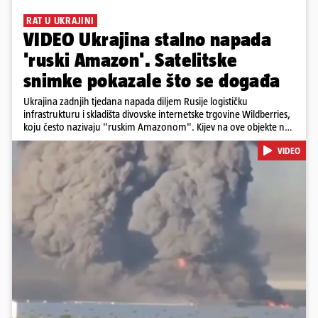
RAT U UKRAJINI
VIDEO Ukrajina stalno napada
'ruski Amazon'. Satelitske
snimke pokazale što se događa
Ukrajina zadnjih tjedana napada diljem Rusije logističku
infrastrukturu i skladišta divovske internetske trgovine Wildberries,
koju često nazivaju "ruskim Amazonom". Kijev na ove objekte ne
gleda samo kao na obična trgovačka skladišta, već tvrdi da ih ruske
VIDEO
snage koriste i za vojne potrebe, odnosno za skladištenje i
distribuciju dijelova za dronove i druge opreme koja se koristi u
ratu. S druge strane, napadi služe i kao izravan odgovor na ruska
bombardiranja ukrajinske poštanske i logističke infrastrukture te
kao način da se ekonomske posljedice rata prenesu dublje na ruski
teritorij i približe običnim građanima.
Pokretanje videa...