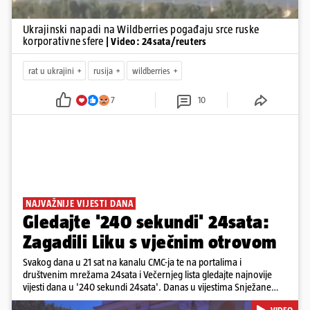
Ukrajinski napadi na Wildberries pogađaju srce ruske
korporativne sfere
| Video: 24sata/reuters
rat u ukrajini
rusija
wildberries
7
10
NAJVAŽNIJE VIJESTI DANA
Gledajte '240 sekundi' 24sata:
Zagadili Liku s vječnim otrovom
Svakog dana u 21 sat na kanalu CMC-ja te na portalima i
društvenim mrežama 24sata i Večernjeg lista gledajte najnovije
vijesti dana u '240 sekundi 24sata'. Danas u vijestima Snježane
Krnetić: Lika teško zagađena s 37.000 tona opasnog otpada, Troje