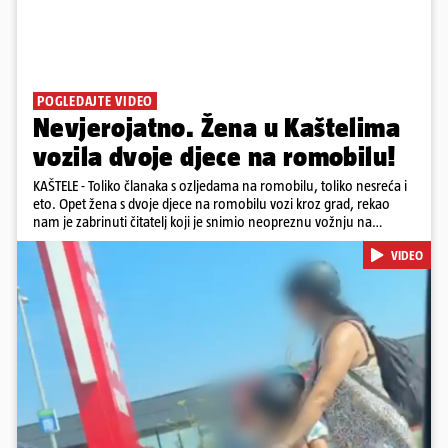
POGLEDAJTE VIDEO
Nevjerojatno. Žena u Kaštelima
vozila dvoje djece na romobilu!
KAŠTELE - Toliko članaka s ozljedama na romobilu, toliko nesreća i
eto. Opet žena s dvoje djece na romobilu vozi kroz grad, rekao
nam je zabrinuti čitatelj koji je snimio neopreznu vožnju na
romobilu u četvrtak prijepodne kroz Kaštele. Podsjetimo, mjesec i
VIDEO
pol od smrti dječaka (14) u Metkoviću, pad s električnog romobila
odnio je još jedan mladi život. Unatoč naporima liječnika KBC-a
Zagreb, u ponedjeljak maloljetnik je podlegao ozljedama
zadobivenima u padu s romobila.
Pokretanje videa...