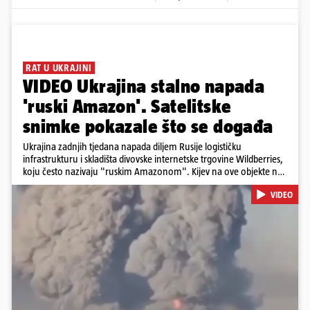
RAT U UKRAJINI
VIDEO Ukrajina stalno napada
'ruski Amazon'. Satelitske
snimke pokazale što se događa
Ukrajina zadnjih tjedana napada diljem Rusije logističku
infrastrukturu i skladišta divovske internetske trgovine Wildberries,
koju često nazivaju "ruskim Amazonom". Kijev na ove objekte ne
gleda samo kao na obična trgovačka skladišta, već tvrdi da ih ruske
VIDEO
snage koriste i za vojne potrebe, odnosno za skladištenje i
distribuciju dijelova za dronove i druge opreme koja se koristi u
ratu. S druge strane, napadi služe i kao izravan odgovor na ruska
bombardiranja ukrajinske poštanske i logističke infrastrukture te
kao način da se ekonomske posljedice rata prenesu dublje na ruski
teritorij i približe običnim građanima.
Pokretanje videa...