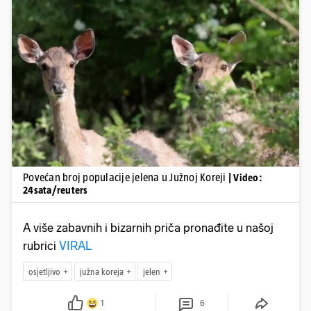
Pokretanje videa...
Povećan broj populacije jelena u Južnoj Koreji
| Video:
24sata/reuters
A više zabavnih i bizarnih priča pronađite u našoj
rubrici
VIRAL
osjetljivo
južna koreja
jelen
1
6