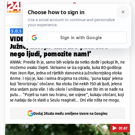
PRIJAVA
Viral
Komentari
6
S.O.S S ANME
VIDEO Invazija jelena na otok u
Južnoj Koreji: 'Ima ih 7 puta više
nego ljudi, pomozite nam!'
ANMA: Previše ih je, samo bih voljela da netko dođe i pokupi ih, ne
možemo ovako živjeti. Skrivamo se iza ograda, kuka 80-godišnja
Han Jeon-Rye, jedna od rijetkih stanovnica južnokorejskog otoka
Anme. I njoj je, kao i svima drugima na otoku, 'puna kapa' jelena
koji 'teroriziraju' otočane. Na otoku živi nekih 150-ak ljudi, jelena
ima sedam puta više. I idu okolo i uništavaju sve što im se nađe na
putu... "Pojeli su nam svu hranu, sve usjeve", kukaju otočani, koji
se nadaju da će vlasti u Seulu reagirati... Oni više ništa ne mogu.
Dodaj 24sata među omiljene izvore na Googleu
01:47