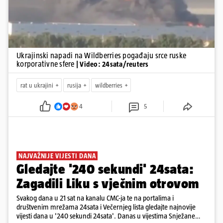
Ukrajinski napadi na Wildberries pogađaju srce ruske
korporativne sfere
| Video: 24sata/reuters
rat u ukrajini
rusija
wildberries
4
5
NAJVAŽNIJE VIJESTI DANA
Gledajte '240 sekundi' 24sata:
Zagadili Liku s vječnim otrovom
Svakog dana u 21 sat na kanalu CMC-ja te na portalima i
društvenim mrežama 24sata i Večernjeg lista gledajte najnovije
vijesti dana u '240 sekundi 24sata'. Danas u vijestima Snježane