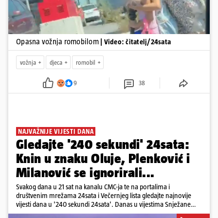
Opasna vožnja romobilom
| Video: čitatelj/24sata
vožnja
djeca
romobil
9
38
NAJVAŽNIJE VIJESTI DANA
Gledajte '240 sekundi' 24sata:
Knin u znaku Oluje, Plenković i
Milanović se ignorirali...
Svakog dana u 21 sat na kanalu CMC-ja te na portalima i
društvenim mrežama 24sata i Večernjeg lista gledajte najnovije
vijesti dana u '240 sekundi 24sata'. Danas u vijestima Snježane
Krnetić: Hrvatska je obilježila 31. obljetnicu Oluje, a pažnju je