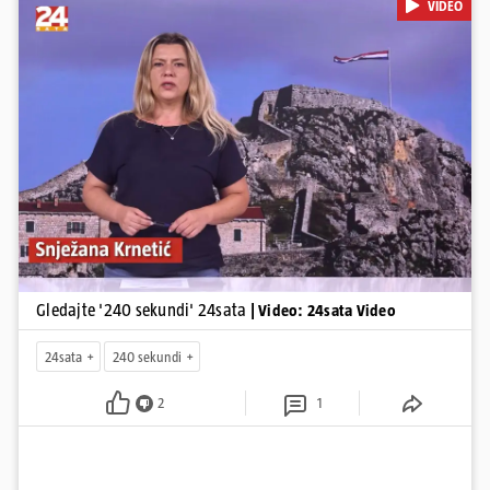
VIDEO
privuklo ignoriranje predsjednika Zorana Milanovića i premijera
Andreja Plenkovića u Kninu. Donosimo i detalje o većim
braniteljskim mirovinama, apelu obitelji Hrvata u komi u Irskoj,
upozorenjima nakon nove tragedije na električnom romobilu te
smanjenju proizvodnje u nuklearnoj elektrani Krško.
Pokretanje videa...
Gledajte '240 sekundi' 24sata
| Video: 24sata Video
24sata
240 sekundi
2
1