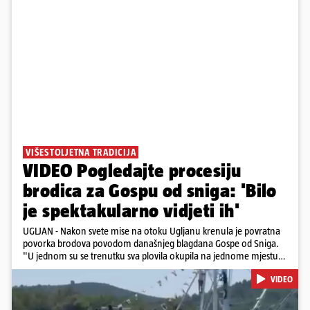
VIŠESTOLJETNA TRADICIJA
VIDEO Pogledajte procesiju
brodica za Gospu od sniga: 'Bilo
je spektakularno vidjeti ih'
UGLJAN - Nakon svete mise na otoku Ugljanu krenula je povratna
povorka brodova povodom današnjeg blagdana Gospe od Sniga.
"U jednom su se trenutku sva plovila okupila na jednome mjestu
te sinkronizirano kružila sljedećih deset minuta, što je izgledalo
VIDEO
spektakularno", kazala nam je čitateljica koja je snimila povorku.
Posebno atraktivan prizor bio je, kako je rekla, kada su se pojedini
sudionici popeli na vrhove brodova i mahali upaljenim bakljama.