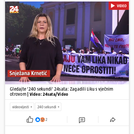
Krnetić: Lika teško zagađena s 37.000 tona opasnog otpada, Troje
VIDEO
poginulih u nesreći u Zagrebu, Uhićen načelnik Svetog Ivana
Žabna, Borba za život Denisa Vejzovića, Krajaču režu ovlasti: Slijedi
otkaz...
Pokretanje videa...
Gledajte '240 sekundi' 24sata: Zagadili Liku s vječnim
otrovom
| Video: 24sata/Video
videovijesti
240 sekundi
2