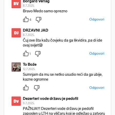
Borgard Verlag
BV
8.7.2025.
Bravo Medo samo oprezno
Odgovori
4
DRZAVNI JAD
DJ
8.7.2025.
Čuj ove šta kažu čovjeku da ga likvidira..pa di ide
ovaj svijet😪
Odgovori
1
To Bože
12.7.2025.
Sumnjam da mu se netko usudio reći da ga ubije,
kazne ogromne
Odgovori
Dezerteri vode državu je pedofil
Dv
9.7.2025.
PAŽNJA!!! Dezerteri vode državu je pedofil
zaposlen u LTH na viličaru koji je odležao u zatvoru