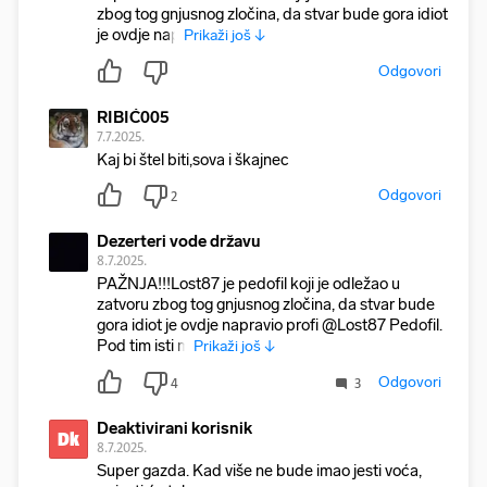
zbog tog gnjusnog zločina, da stvar bude gora idiot
je ovdje nap
Prikaži još ↓
Odgovori
RIBIĆ005
7.7.2025.
Kaj bi štel biti,sova i škajnec
Odgovori
2
Dezerteri vode državu
8.7.2025.
PAŽNJA!!!Lost87 je pedofil koji je odležao u
zatvoru zbog tog gnjusnog zločina, da stvar bude
gora idiot je ovdje napravio profi @Lost87 Pedofil.
Pod tim isti m
Prikaži još ↓
Odgovori
4
3
Deaktivirani korisnik
Dk
8.7.2025.
Super gazda. Kad više ne bude imao jesti voća,