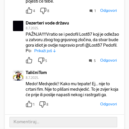
pojesti će tebe.
Odgovori
4
8
1
Dezerteri vode državu
8.7.2025.
PAŽNJA!!!!Vratio se i pedofil Lost87 koji je odležao
u zatvoru zbog tog gnjusnog zločina, da stvar bude
gora idiot je ovdje napravio profi @Lost87 Pedofil.
Pod
Prikaži još ↓
Odgovori
5
5
TaličniTom
8.7.2025.
Medo! Medvjedić! Kako mu tepate! Ej... nije to
crtani fim. Nije to plišani medvjedić. To je zvijer koja
će prije ili poslije napasti nekog i rastrgati ga.
Odgovori
1
8