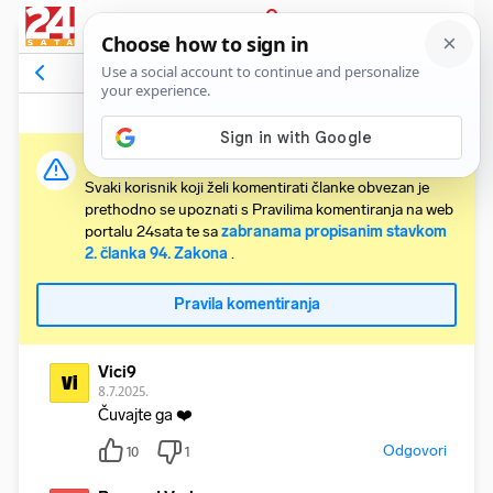
PRIJAVA
Komentari
19
Relevantni
Važna obavijest:
Svaki korisnik koji želi komentirati članke obvezan je
prethodno se upoznati s Pravilima komentiranja na web
portalu 24sata te sa
zabranama propisanim stavkom
2. članka 94. Zakona
.
Pravila komentiranja
Vici9
Vi
8.7.2025.
Čuvajte ga ❤️
Odgovori
10
1