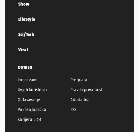
Show
LifeStyle
Sci/Tech
Viral
OSTALO
Impressum
Pretplata
Uvjeti korištenja
Pravila privatnosti
Oglašavanje
24sata.biz
Politika kolačića
RSS
Karijera u 24
24SATA © 2026