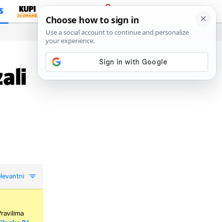
S
PRIJAVA
ali
levantni
Pravilima