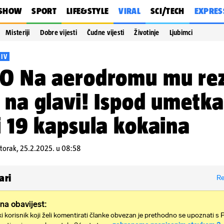
SHOW
SPORT
LIFE&STYLE
VIRAL
SCI/TECH
EXPRES
Misteriji
Dobre vijesti
Čudne vijesti
Životinje
Ljubimci
JIV
O Na aerodromu mu rez
 na glavi! Ispod umetka
i 19 kapsula kokaina
torak, 25.2.2025. u 08:58
ari
Re
na obavijest:
i korisnik koji želi komentirati članke obvezan je prethodno se upoznati s 