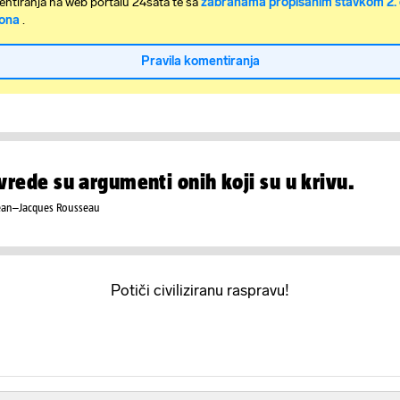
ntiranja na web portalu 24sata te sa
zabranama propisanim stavkom 2. 
ona
.
Pravila komentiranja
vrede su argumenti onih koji su u krivu.
ean–Jacques Rousseau
Potiči civiliziranu raspravu!