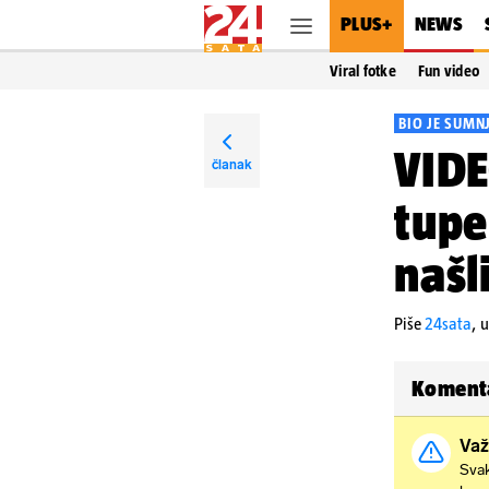
PLUS+
NEWS
Viral fotke
Fun video
BIO JE SUMN
VIDE
članak
tupe
našl
Piše
24sata
,
u
Koment
Važ
Svak