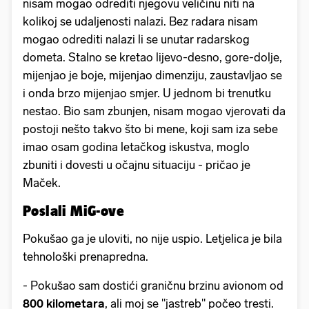
nisam mogao odrediti njegovu veličinu niti na
kolikoj se udaljenosti nalazi. Bez radara nisam
mogao odrediti nalazi li se unutar radarskog
dometa. Stalno se kretao lijevo-desno, gore-dolje,
mijenjao je boje, mijenjao dimenziju, zaustavljao se
i onda brzo mijenjao smjer. U jednom bi trenutku
nestao. Bio sam zbunjen, nisam mogao vjerovati da
postoji nešto takvo što bi mene, koji sam iza sebe
imao osam godina letačkog iskustva, moglo
zbuniti i dovesti u očajnu situaciju - pričao je
Maček.
Poslali MiG-ove
Pokušao ga je uloviti, no nije uspio. Letjelica je bila
tehnološki prenapredna.
- Pokušao sam dostići graničnu brzinu avionom od
800 kilometara
, ali moj se "jastreb" počeo tresti.