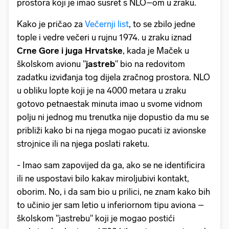
prostora koji je imao susret s NLO–om u zraku.
Kako je pričao za
Večernji list
, to se zbilo jedne
tople i vedre večeri u rujnu 1974. u zraku iznad
Crne Gore i juga Hrvatske
, kada je Maček u
školskom avionu "
jastreb
" bio na redovitom
zadatku izviđanja tog dijela zračnog prostora. NLO
u obliku lopte koji je na 4000 metara u zraku
gotovo petnaestak minuta imao u svome vidnom
polju ni jednog mu trenutka nije dopustio da mu se
približi kako bi na njega mogao pucati iz avionske
strojnice ili na njega poslati raketu.
- Imao sam zapovijed da ga, ako se ne identificira
ili ne uspostavi bilo kakav miroljubivi kontakt,
oborim. No, i da sam bio u prilici, ne znam kako bih
to učinio jer sam letio u inferiornom tipu aviona –
školskom "jastrebu" koji je mogao postići