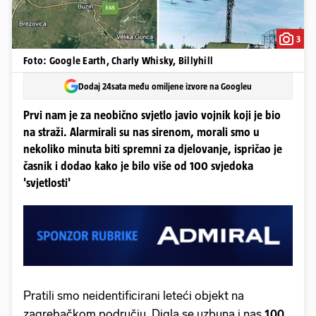
3
Foto: Google Earth, Charly Whisky, Billyhill
Dodaj 24sata među omiljene izvore na Googleu
Prvi nam je za neobično svjetlo javio vojnik koji je bio
na straži. Alarmirali su nas sirenom, morali smo u
nekoliko minuta biti spremni za djelovanje, ispričao je
časnik i dodao kako je bilo više od 100 svjedoka
'svjetlosti'
Pratili smo neidentificirani leteći objekt na
zagrebačkom području. Digla se uzbuna i nas
100