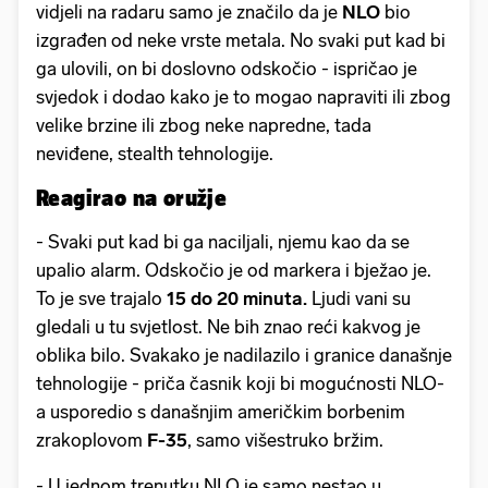
vidjeli na radaru samo je značilo da je
NLO
bio
izgrađen od neke vrste metala. No svaki put kad bi
ga ulovili, on bi doslovno odskočio - ispričao je
svjedok i dodao kako je to mogao napraviti ili zbog
velike brzine ili zbog neke napredne, tada
neviđene, stealth tehnologije.
Reagirao na oružje
- Svaki put kad bi ga naciljali, njemu kao da se
upalio alarm. Odskočio je od markera i bježao je.
To je sve trajalo
15 do 20 minuta.
Ljudi vani su
gledali u tu svjetlost. Ne bih znao reći kakvog je
oblika bilo. Svakako je nadilazilo i granice današnje
tehnologije - priča časnik koji bi mogućnosti NLO-
a usporedio s današnjim američkim borbenim
zrakoplovom
F-35
, samo višestruko bržim.
- U jednom trenutku NLO je samo nestao u