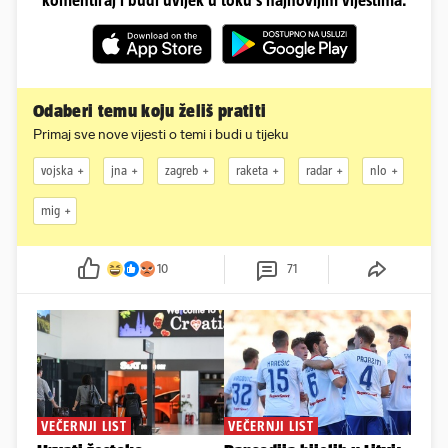
Odaberi temu koju želiš pratiti
Primaj sve nove vijesti o temi i budi u tijeku
vojska
jna
zagreb
raketa
radar
nlo
mig
10
71