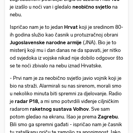
je izašlo u noći van i gledalo
neobično svjetlo
na
nebu.
Ispričao nam je to jedan
Hrvat
koji je sredinom 80-
ih godina služio kao časnik u protuzračnoj obrani
Jugoslavenske narodne armije
(JNA). Bio je to
misterij koji mu i dan danas ne da spavati, jer nitko
od svjedoka iz vojske nikad nije dobilo odgovor što
se te noći zbivalo na nebu iznad Hrvatske.
- Prvi nam je za neobično svjetlo javio vojnik koji je
bio na straži. Alarmirali su nas sirenom, morali smo
u nekoliko minuta biti spremni za djelovanje. Radio
je
radar P18,
a mi smo potvrdili viđenje ciljničkim
radarom
raketnog sustava Volhov
. Sve sam
potom gledao na ekranu. Išao je
prema
Zagrebu
.
Bili smo ga spremni gađati - ispričao nam je časnik
tu zataškanu priču te zamolio za anonimnost. Iako