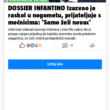
KONTROVERZNI ŠVICARAC
DOSSIER INFANTINO Izazvao je
raskol u nogometu, prijateljuje s
moćnicima: 'Samo želi novac'
Uefa traži odlazak Giannija Infantina s čela Fife nakon što je
propao njegov prijedlog da Svjetsko prvenstvo proda privatnim
ulagačima, on želi i četvrti predsjednički mandat
12
34
Učitaj više