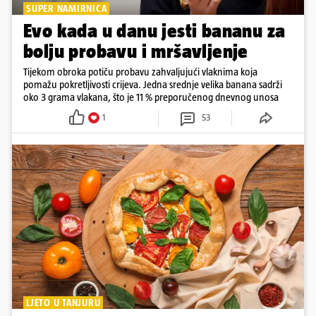
SUPER NAMIRNICA
Evo kada u danu jesti bananu za
bolju probavu i mršavljenje
Tijekom obroka potiču probavu zahvaljujući vlaknima koja
pomažu pokretljivosti crijeva. Jedna srednje velika banana sadrži
oko 3 grama vlakana, što je 11 % preporučenog dnevnog unosa
1
53
LJETO U TANJURU