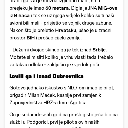
pratili ga. On je možda izgledao malo, no u
presjeku je imao
60 metara
. Digla je JNA
MiG-ove
iz Bihaća
i tek se uz njega vidjelo koliko su ti naši
avioni bili mali - prisjetio se vojnik druge uzbune.
Nakon što je preletio
Hrvatsku
, ušao je u zračni
prostor
BiH
i prošao cijelu zemlju.
- Dežurni dvojac skinuo ga je tek iznad
Srbije
.
Možete si misliti koliko je vrhu vlasti tada trebalo
za takvu odluku - zaključio je svjedok priču.
Lovili ga i iznad Dubrovnika
Gotovo jednako iskustvo s NLO-om imao je pilot,
brigadir Milan Maček, kasnije prvi zamjenik
Zapovjedništva HRZ-a Imre Agotića.
On je sedamdesetih godina prošlog stoljeća bio na
službi u Podgorici, prvi je pilot s ovih naših