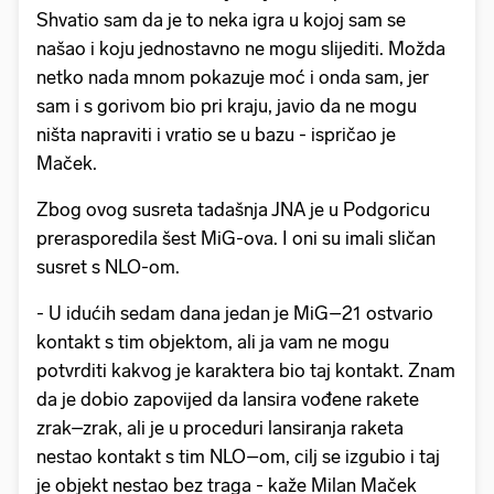
Shvatio sam da je to neka igra u kojoj sam se
našao i koju jednostavno ne mogu slijediti. Možda
netko nada mnom pokazuje moć i onda sam, jer
sam i s gorivom bio pri kraju, javio da ne mogu
ništa napraviti i vratio se u bazu - ispričao je
Maček.
Zbog ovog susreta tadašnja JNA je u Podgoricu
prerasporedila šest MiG-ova. I oni su imali sličan
susret s NLO-om.
- U idućih sedam dana jedan je MiG–21 ostvario
kontakt s tim objektom, ali ja vam ne mogu
potvrditi kakvog je karaktera bio taj kontakt. Znam
da je dobio zapovijed da lansira vođene rakete
zrak–zrak, ali je u proceduri lansiranja raketa
nestao kontakt s tim NLO–om, cilj se izgubio i taj
je objekt nestao bez traga - kaže Milan Maček