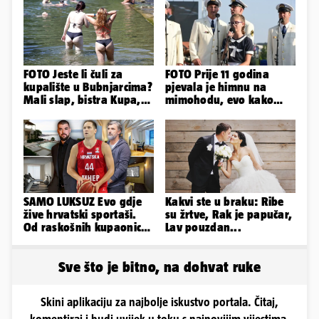
FOTO Jeste li čuli za
FOTO Prije 11 godina
kupalište u Bubnjarcima?
pjevala je himnu na
Mali slap, bistra Kupa,
mimohodu, evo kako
šumski hlad - prava
danas izgleda Mia
idila!
Negovetić
SAMO LUKSUZ Evo gdje
Kakvi ste u braku: Ribe
žive hrvatski sportaši.
su žrtve, Rak je papučar,
Od raskošnih kupaonica
Lav pouzdan...
pa do privatnog kina
Sve što je bitno, na dohvat ruke
Skini aplikaciju za najbolje iskustvo portala. Čitaj,
komentiraj i budi uvijek u toku s najnovijim vijestima.