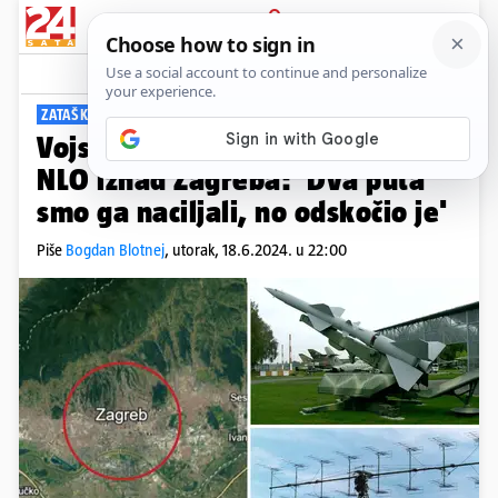
PRIJAVA
Viral
Komentari
71
ZATAŠKANA PRIČA
Vojska je 80-ih pokušala srušiti
NLO iznad Zagreba: 'Dva puta
smo ga naciljali, no odskočio je'
Piše
Bogdan Blotnej
,
utorak, 18.6.2024. u 22:00