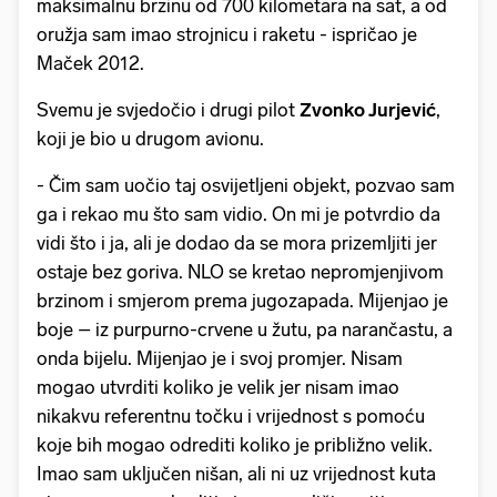
maksimalnu brzinu od 700 kilometara na sat, a od
oružja sam imao strojnicu i raketu - ispričao je
Maček 2012.
Svemu je svjedočio i drugi pilot
Zvonko Jurjević
,
koji je bio u drugom avionu.
- Čim sam uočio taj osvijetljeni objekt, pozvao sam
ga i rekao mu što sam vidio. On mi je potvrdio da
vidi što i ja, ali je dodao da se mora prizemljiti jer
ostaje bez goriva. NLO se kretao nepromjenjivom
brzinom i smjerom prema jugozapada. Mijenjao je
boje – iz purpurno-crvene u žutu, pa narančastu, a
onda bijelu. Mijenjao je i svoj promjer. Nisam
mogao utvrditi koliko je velik jer nisam imao
nikakvu referentnu točku i vrijednost s pomoću
koje bih mogao odrediti koliko je približno velik.
Imao sam uključen nišan, ali ni uz vrijednost kuta