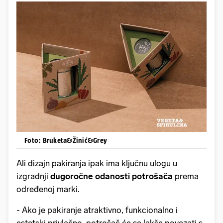
Foto: Bruketa&Žinić&Grey
Ali dizajn pakiranja ipak ima ključnu ulogu u
izgradnji
dugoročne odanosti potrošača
prema
određenoj marki.
- Ako je pakiranje atraktivno, funkcionalno i
estetski privlačno, potrošač će se lakše povezati s