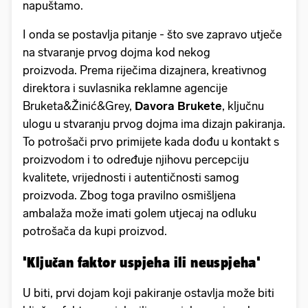
napuštamo.
I onda se postavlja pitanje - što sve zapravo utječe
na stvaranje prvog dojma kod nekog
proizvoda. Prema riječima dizajnera, kreativnog
direktora i suvlasnika
reklamne agencije
Bruketa&Žinić&Grey,
Davora Brukete
, ključnu
ulogu u stvaranju prvog dojma ima dizajn pakiranja.
To potrošači prvo primijete kada dođu u kontakt s
proizvodom i to određuje njihovu percepciju
kvalitete, vrijednosti i autentičnosti samog
proizvoda. Zbog toga pravilno osmišljena
ambalaža može imati golem utjecaj na odluku
potrošača da kupi proizvod.
'Ključan faktor uspjeha ili neuspjeha'
U biti, prvi dojam koji pakiranje ostavlja može biti