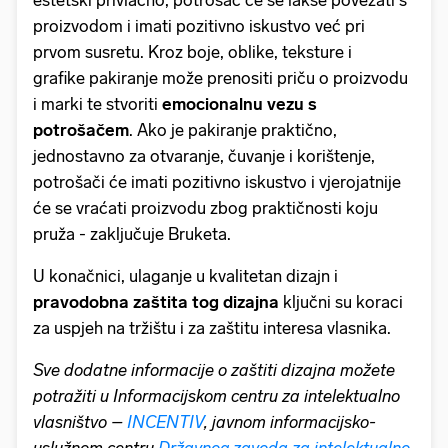
proizvodom i imati pozitivno iskustvo već pri
prvom susretu. Kroz boje, oblike, teksture i
grafike pakiranje može prenositi priču o proizvodu
i marki te stvoriti
emocionalnu vezu s
potrošačem
. Ako je pakiranje praktično,
jednostavno za otvaranje, čuvanje i korištenje,
potrošači će imati pozitivno iskustvo i vjerojatnije
će se vraćati proizvodu zbog praktičnosti koju
pruža - zaključuje Bruketa.
U konačnici, ulaganje u kvalitetan dizajn i
pravodobna zaštita tog dizajna
ključni su koraci
za uspjeh na tržištu i za zaštitu interesa vlasnika.
Sve dodatne informacije o zaštiti dizajna možete
potražiti u Informacijskom centru za intelektualno
vlasništvo –
INCENTIV
, javnom informacijsko-
uslužnom centru
Državnog zavoda za intelektualno