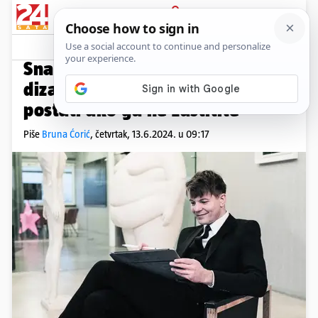
PRIJAVA
Kvaka24
RAZGOVOR S DAVOROM BRUKETOM
Snaga prvog dojma: 'Dobar
dizajn nije luksuz, ali može
postati ako ga ne zaštitite'
Piše
Bruna Ćorić
,
četvrtak, 13.6.2024. u 09:17