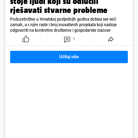
stoje ljudi koji su odlučili
rješavati stvarne probleme
Poduzetništvo u Hrvatskoj posljednjih godina dobiva sve veći
zamah, a s njim raste i broj inovativnih projekata koji nastoje
odgovoriti na konkretne društvene i gospodarske izazove
1
Učitaj više