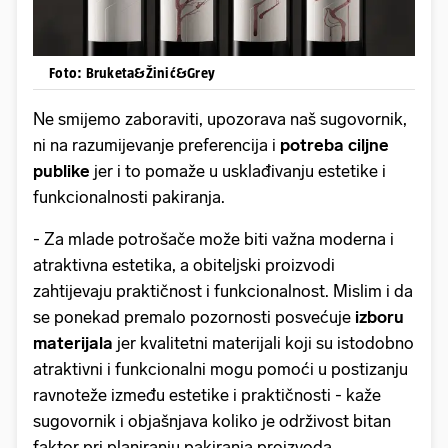
Foto: Bruketa&Žinić&Grey
Ne smijemo zaboraviti, upozorava naš sugovornik,
ni na razumijevanje preferencija i
potreba ciljne
publike
jer i to pomaže u usklađivanju estetike i
funkcionalnosti pakiranja.
- Za mlade potrošače može biti važna moderna i
atraktivna estetika, a obiteljski proizvodi
zahtijevaju praktičnost i funkcionalnost. Mislim i da
se ponekad premalo pozornosti posvećuje
izboru
materijala
jer kvalitetni materijali koji su istodobno
atraktivni i funkcionalni mogu pomoći u postizanju
ravnoteže između estetike i praktičnosti - kaže
sugovornik i objašnjava koliko je održivost bitan
faktor pri planiranju pakiranja proizvoda.