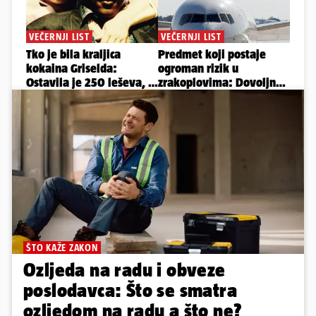
ŠTO KAŽE ZAKON
Ozljeda na radu i obveze
poslodavca: Što se smatra
ozljedom na radu a što ne?