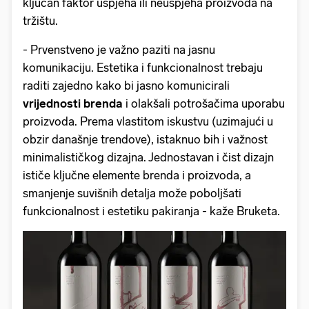
ključan faktor uspjeha ili neuspjeha proizvoda na
tržištu.
- Prvenstveno je važno paziti na jasnu
komunikaciju. Estetika i funkcionalnost trebaju
raditi zajedno kako bi jasno komunicirali
vrijednosti brenda
i olakšali potrošačima uporabu
proizvoda. Prema vlastitom iskustvu (uzimajući u
obzir današnje trendove), istaknuo bih i važnost
minimalističkog dizajna. Jednostavan i čist dizajn
ističe ključne elemente brenda i proizvoda, a
smanjenje suvišnih detalja može poboljšati
funkcionalnost i estetiku pakiranja - kaže Bruketa.