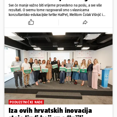
Sve će manje važno biti vrijeme provedeno na poslu, a sve više
rezultati. O svemu tome razgovarali smo s vlasnicama
konzultantsko-edukacijske tvrtke HalPet, Melitom Čolak Višnjić i
Petrom Čolak
PODUZETNIČKE NADE
Iza ovih hrvatskih inovacija