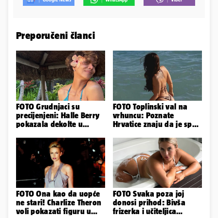
Preporučeni članci
FOTO Grudnjaci su
FOTO Toplinski val na
precijenjeni: Halle Berry
vrhuncu: Poznate
pokazala dekolte u
Hrvatice znaju da je spas
zavodljivoj satenskoj
u minijaturnom bikiniju
haljinici
FOTO Ona kao da uopće
FOTO Svaka poza joj
ne stari! Charlize Theron
donosi prihod: Bivša
voli pokazati figuru u
frizerka i učiteljica