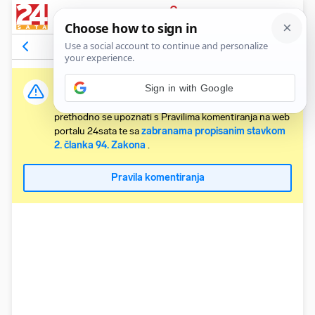
PRIJAVA
Komentari
5
Relevantni
Važna obavijest:
Svaki korisnik koji želi komentirati članke obvezan je
prethodno se upoznati s Pravilima komentiranja na web
portalu 24sata te sa
zabranama propisanim stavkom
2. članka 94. Zakona
.
Pravila komentiranja