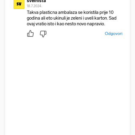
sveinista
sv
18.7.2024.
Takva plasticna ambalaza se koristila prije 10
godina ali eto ukinuli je zeleni i uveli karton. Sad
ovaj vratio isto i kao nesto novo napravio.
Odgovori