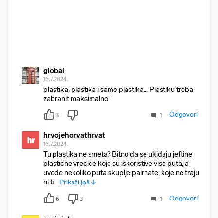
global
16.7.2024.
plastika, plastika i samo plastika... Plastiku treba
zabranit maksimalno!
Odgovori
3
1
hrvojehorvathrvat
hr
16.7.2024.
Tu plastika ne smeta? Bitno da se ukidaju jeftine
plasticne vrecice koje su iskoristive vise puta, a
uvode nekoliko puta skuplje pairnate, koje ne traju
ni taj
Prikaži još ↓
Odgovori
6
3
1