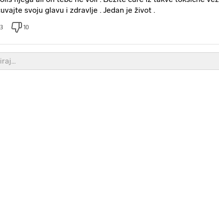
uvajte svoju glavu i zdravlje . Jedan je život .
3
10