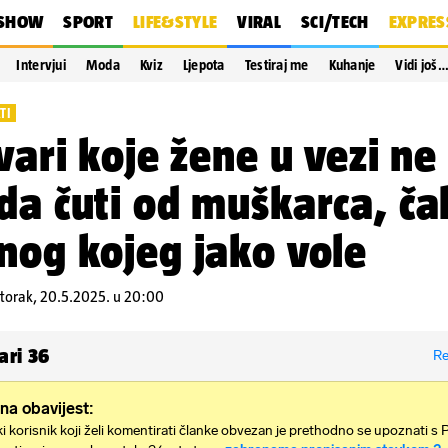
SHOW
SPORT
LIFE&STYLE
VIRAL
SCI/TECH
EXPRES
Intervjui
Moda
Kviz
Ljepota
Testiraj me
Kuhanje
Vidi još
TI
tvari koje žene u vezi ne
da čuti od muškarca, čak
nog kojeg jako vole
torak, 20.5.2025. u 20:00
ari
36
Re
na obavijest:
i korisnik koji želi komentirati članke obvezan je prethodno se upoznati s 