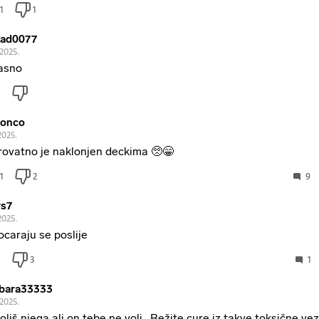
1
1
ad0077
.2025.
asno
Ponco
2025.
rovatno je naklonjen deckima 🥺😁
1
2
9
s7
2025.
ocaraju se poslije
3
1
bara33333
.2025.
voliš njega ali on tebe ne voli . Bežite cure iz takve toksične vez