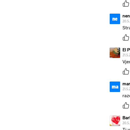
nen
ne
20.5
Str
El 
21.5.
Vje
mar
ma
21.5.
raz
Bar
20.5
Ti 