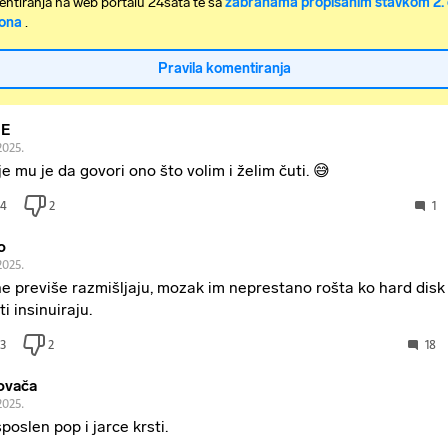
ntiranja na web portalu 24sata te sa
zabranama propisanim stavkom 2. 
ona
.
Pravila komentiranja
 E
2025.
je mu je da govori ono što volim i želim čuti. 😅
4
2
1
o
2025.
e previše razmišljaju, mozak im neprestano rošta ko hard disk 
ti insinuiraju.
3
2
18
tovača
2025.
poslen pop i jarce krsti.