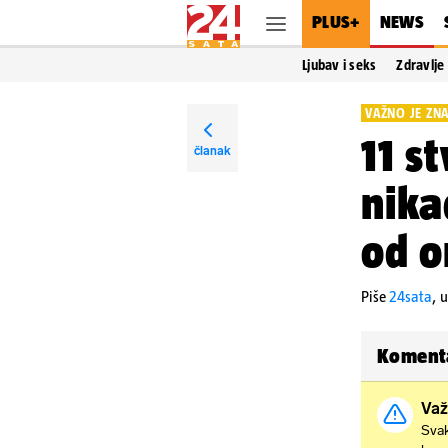
PLUS+
NEWS
Ljubav i seks
Zdravlje
VAŽNO JE ZNA
11 s
članak
nika
od o
Piše
24sata
,
u
Koment
Važ
Svak