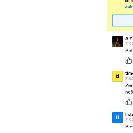
kome
Zak
A Y
21.5.
Bol
tlm
tl
21.5.
Žen
neš
lis
li
21.5.
Bes