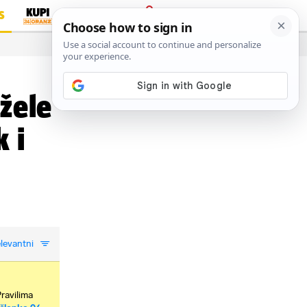
S
PRIJAVA
…
 žele
 i
levantni
Pravilima