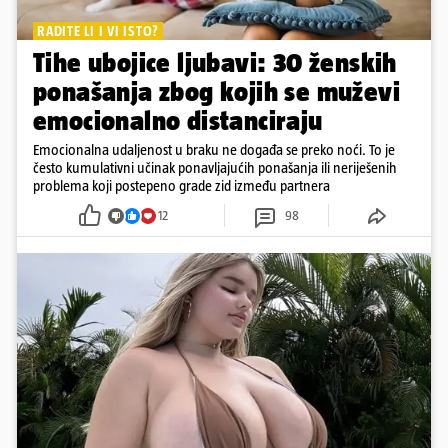
RADITE LI I VI ISTO?
Tihe ubojice ljubavi: 30 ženskih
ponašanja zbog kojih se muževi
emocionalno distanciraju
Emocionalna udaljenost u braku ne događa se preko noći. To je
često kumulativni učinak ponavljajućih ponašanja ili neriješenih
problema koji postepeno grade zid između partnera
12
98