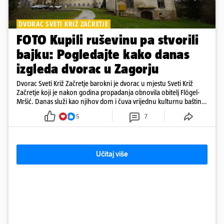
DVORAC SVETI KRIŽ ZAČRETJE
FOTO Kupili ruševinu pa stvorili
bajku: Pogledajte kako danas
izgleda dvorac u Zagorju
Dvorac Sveti Križ Začretje barokni je dvorac u mjestu Sveti Križ
Začretje koji je nakon godina propadanja obnovila obitelj Flögel-
Mršić. Danas služi kao njihov dom i čuva vrijednu kulturnu baštinu
davno zaboravljenog vremena
5
7
Učitaj više