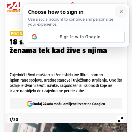
PRIJAVA
Galerija
Komentari
1
POČINJU IH SHVAĆATI
18 stvari koje muškarci nauče o
ženama tek kad žive s njima
Zajednički život muškarca i žene skida sve filtre - pomno
isplanirane spojeve, uredne stanove i uvježbano strpljenje. Ono što
ostaje je stvarni život: navike, raspoloženja i sklonosti koje ne
izlaze na vidjelo dok zajedno ne perete zube
Dodaj 24sata među omiljene izvore na Googleu
1/20