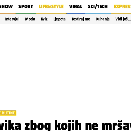
SHOW
SPORT
LIFE&STYLE
VIRAL
SCI/TECH
EXPRES
Intervjui
Moda
Kviz
Ljepota
Testiraj me
Kuhanje
Vidi još
Z RUTINE
vika zbog kojih ne mrša