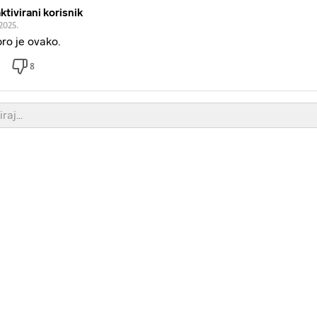
ktivirani korisnik
2025.
ro je ovako.
8