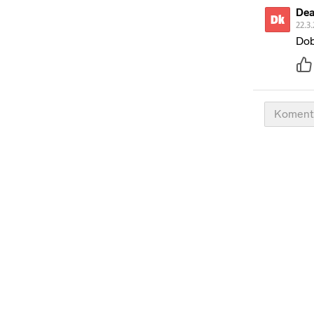
Dea
Dk
22.3.
Dob