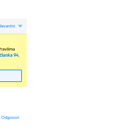
levantni
Pravilima
članka 94.
Odgovori