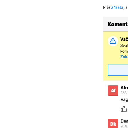
Piše
24sata
,
s
Koment
Važ
Svak
kome
Zak
Afr
Af
22.3.
Vag
Dea
Dk
20.8