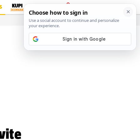
S
PRIJAVA
…
vite