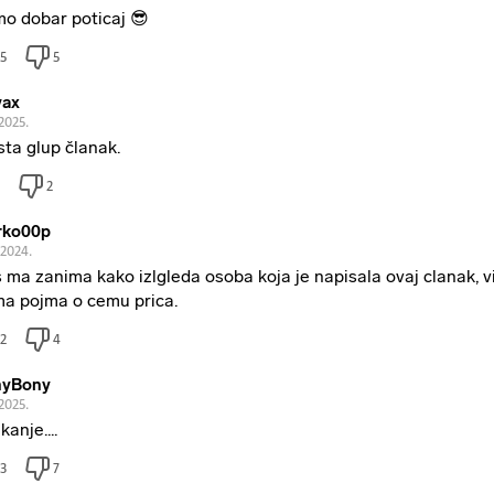
o dobar poticaj 😎
5
5
vax
2025.
sta glup članak.
2
rko00p
.2024.
 ma zanima kako izlgleda osoba koja je napisala ovaj clanak, v
a pojma o cemu prica.
2
4
nyBony
2025.
anje....
3
7