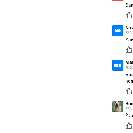
Sam
No
No
22.3.
Zai
Ma
Ma
20.8
Bas
nem
Bo
22.3.
Žvak