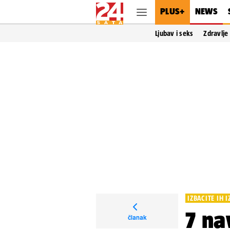
PLUS+
NEWS
Ljubav i seks
Zdravlje
IZBACITE IH I
7 na
članak