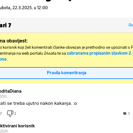
ubota, 22.3.2025. u 12:00
ari
7
Re
na obavijest:
i korisnik koji želi komentirati članke obvezan je prethodno se upoznati s 
ntiranja na web portalu 24sata te sa
zabranama propisanim stavkom 2. 
ona
.
Pravila komentiranja
oditaDiana
2025.
ati se treba ujutro nakon kakanja. :o
7
2
1
ktivirani korisnik
.2024.