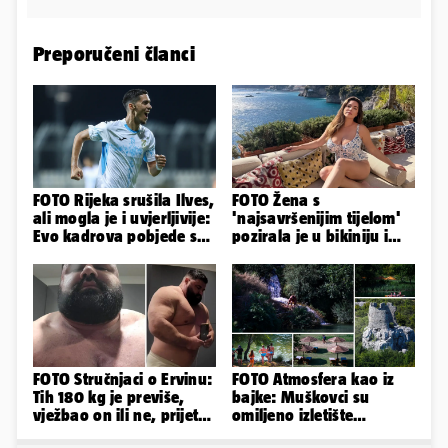
Preporučeni članci
FOTO Rijeka srušila Ilves,
FOTO Žena s
ali mogla je i uvjerljivije:
'najsavršenijim tijelom'
Evo kadrova pobjede s
pozirala je u bikiniju i
Rujevice
pokazala svoje bujne
obline...
FOTO Stručnjaci o Ervinu:
FOTO Atmosfera kao iz
Tih 180 kg je previše,
bajke: Muškovci su
vježbao on ili ne, prijete
omiljeno izletište
mu mnoge komplikacije
Zadrana, pogledajte