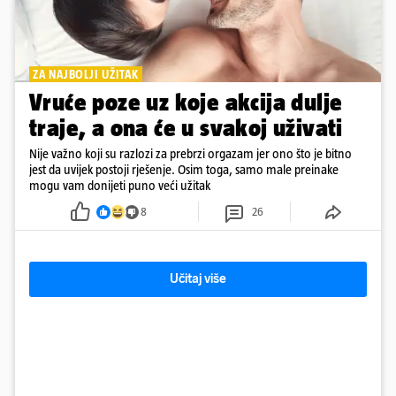
ZA NAJBOLJI UŽITAK
Vruće poze uz koje akcija dulje
traje, a ona će u svakoj uživati
Nije važno koji su razlozi za prebrzi orgazam jer ono što je bitno
jest da uvijek postoji rješenje. Osim toga, samo male preinake
mogu vam donijeti puno veći užitak
8
26
Učitaj više