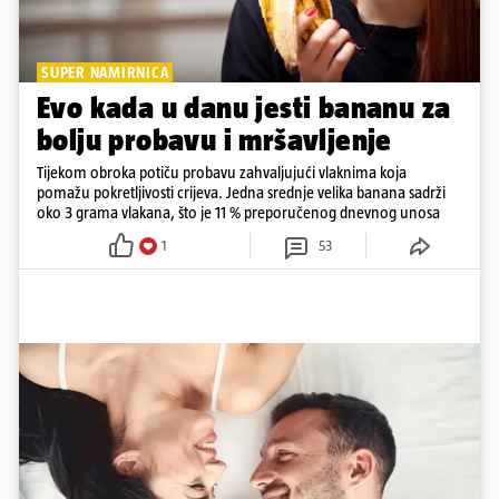
SUPER NAMIRNICA
Evo kada u danu jesti bananu za
bolju probavu i mršavljenje
Tijekom obroka potiču probavu zahvaljujući vlaknima koja
pomažu pokretljivosti crijeva. Jedna srednje velika banana sadrži
oko 3 grama vlakana, što je 11 % preporučenog dnevnog unosa
1
53