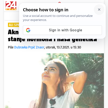
PRIJAVA
Lifestyle
Komentari
0
ALI SPASA IMA
Akne na licu: Razlog su najčešće
stanje hormona i naša genetika
Piše
Dubravka Prpić Znaor
,
utorak, 13.7.2021. u 15:30