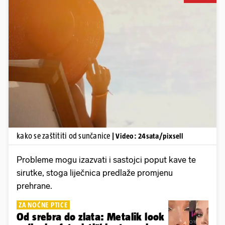
Pokretanje videa...
kako se zaštititi od sunčanice
| Video: 24sata/pixsell
Probleme mogu izazvati i sastojci poput kave te
sirutke, stoga liječnica predlaže promjenu
prehrane.
ZA NOĆNE PTICE
Od srebra do zlata: Metalik look