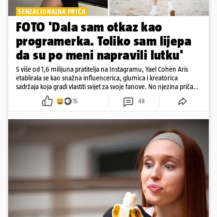
SENZACIONALNA PRIČA
FOTO 'Dala sam otkaz kao
programerka. Toliko sam lijepa
da su po meni napravili lutku'
S više od 1,6 milijuna pratitelja na Instagramu, Yael Cohen Aris
etablirala se kao snažna influencerica, glumica i kreatorica
sadržaja koja gradi vlastiti svijet za svoje fanove. No njezina priča
pokazuje da online slava dolazi i s neočekivanim izazovima
15
48