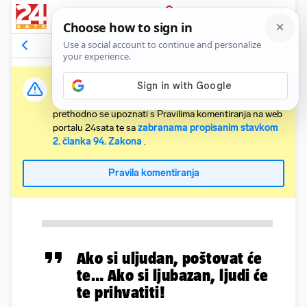
PRIJAVA
Komentari
Relevantni
Važna obavijest:
Svaki korisnik koji želi komentirati članke obvezan je
prethodno se upoznati s Pravilima komentiranja na web
portalu 24sata te sa
zabranama propisanim stavkom
2. članka 94. Zakona
.
Pravila komentiranja
Ako si uljudan, poštovat će
te… Ako si ljubazan, ljudi će
te prihvatiti!