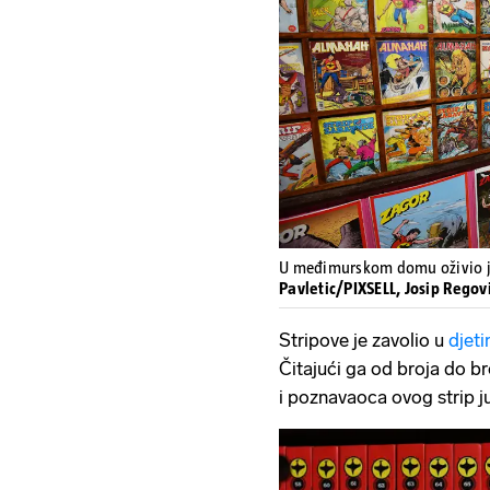
U međimurskom domu oživio j
Pavletic/PIXSELL, Josip Regov
Stripove je zavolio u
djeti
Čitajući ga od broja do br
i poznavaoca ovog strip j