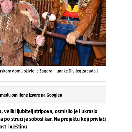
skom domu oživio je Zagora i junake Divljeg zapada |
 među omiljene izvore na Googleu
eliki ljubitelj stripova, osmislio je i ukrasio
po struci je soboslikar. Na projektu koji privlači
t i vještinu