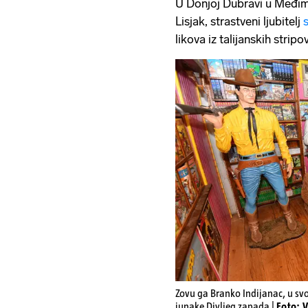
U Donjoj Dubravi u Međimu
Lisjak, strastveni ljubitelj
likova iz talijanskih stripov
Zovu ga Branko Indijanac, u s
junake Divljeg zapada |
Foto: 