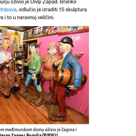
rju oživio je Divlji Zapad. Branko
stripova
, odlučio je izraditi 15 skulptura
a i to u naravnoj veličini.
vom međimurskom domu oživio je Zagora i
Vjeran Zganec Rogulja/PIXSELL