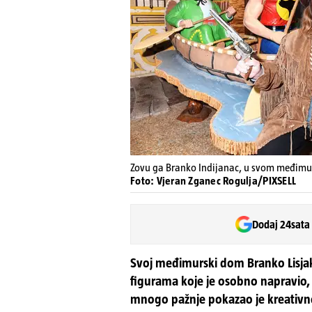
Zovu ga Branko Indijanac, u svom međimur
Foto: Vjeran Zganec Rogulja/PIXSELL
Dodaj 24sata
Svoj međimurski dom Branko Lisjak, v
figurama koje je osobno napravio, a 
mnogo pažnje pokazao je kreativnos