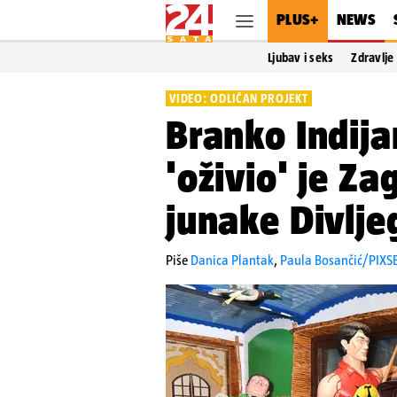
PLUS+
NEWS
Ljubav i seks
Zdravlje
VIDEO: ODLIČAN PROJEKT
Branko Indija
'oživio' je Za
junake Divlje
Piše
Danica Plantak
,
Paula Bosančić/PIXS