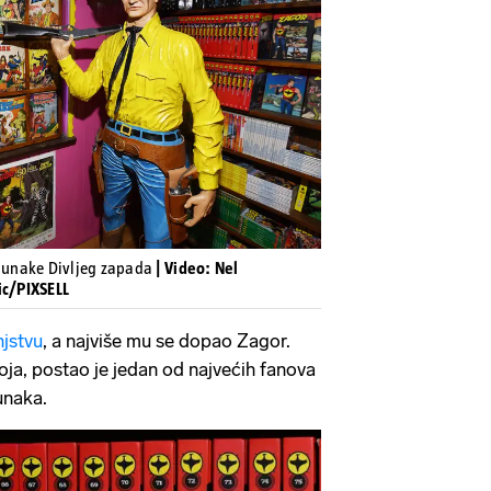
Pokretanje videa...
unake Divljeg zapada
| Video: Nel
ic/PIXSELL
njstvu
, a najviše mu se dopao Zagor.
oja, postao je jedan od najvećih fanova
unaka.