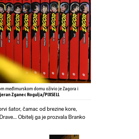
vom međimurskom domu oživio je Zagora i
Vjeran Zganec Rogulja/PIXSELL
prvi šator, čamac od brezine kore,
Drave... Obitelj ga je prozvala Branko