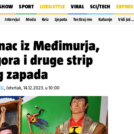
SHOW
SPORT
LIFE&STYLE
VIRAL
SCI/TECH
EXPRES
Intervjui
Moda
Kviz
Ljepota
Testiraj me
Kuhanje
Vidi još
nac iz Međimurja,
gora i druge strip
g zapada
ELL
,
četvrtak, 14.12.2023. u 10:00