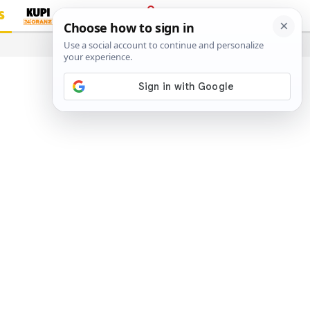
S
PRIJAVA
…