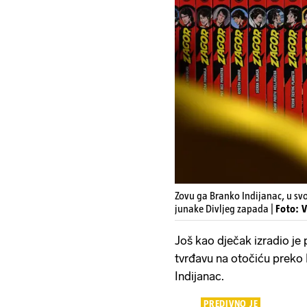
Zovu ga Branko Indijanac, u s
junake Divljeg zapada |
Foto: 
Još kao dječak izradio je 
tvrđavu na otočiću preko 
Indijanac.
PREDIVNO JE