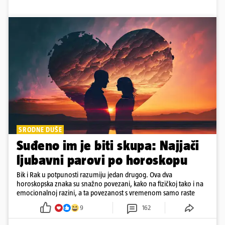
SRODNE DUŠE
Suđeno im je biti skupa: Najjači
ljubavni parovi po horoskopu
Bik i Rak u potpunosti razumiju jedan drugog. Ova dva
horoskopska znaka su snažno povezani, kako na fizičkoj tako i na
emocionalnoj razini, a ta povezanost s vremenom samo raste
9
162