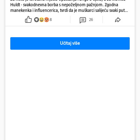
Huldt - svakodnevna borba s nepoželjnom pažnjom. Zgodna
manekenka i influencerica, tvrdi da je muškarci salijeću svaki put
kad dođe na trening
8
26
Učitaj više