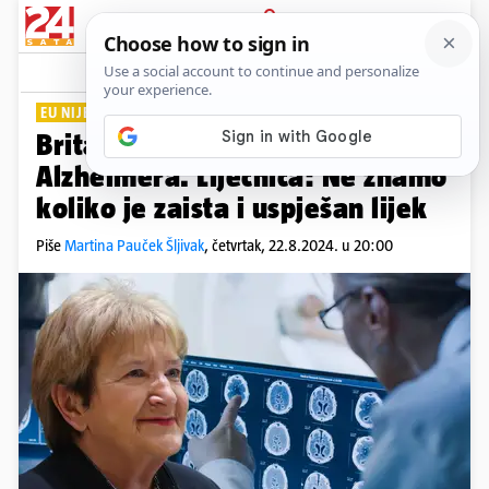
PRIJAVA
Lifestyle
Komentari
18
EU NIJE DALA ZELENO SVJETLO
PLUS+
Britanci odobrili prvi lijek za
Alzheimera. Liječnica: Ne znamo
koliko je zaista i uspješan lijek
Piše
Martina Pauček Šljivak
,
četvrtak, 22.8.2024. u 20:00