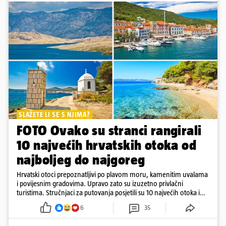
SLAŽETE LI SE S NJIMA?
FOTO Ovako su stranci rangirali
10 najvećih hrvatskih otoka od
najboljeg do najgoreg
Hrvatski otoci prepoznatljivi po plavom moru, kamenitim uvalama
i povijesnim gradovima. Upravo zato su izuzetno privlačni
turistima. Stručnjaci za putovanja posjetili su 10 najvećih otoka i
rangirali ih
6
35