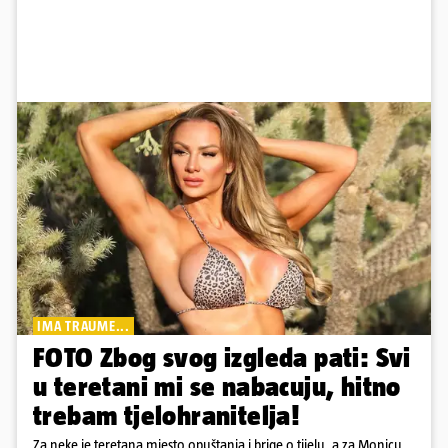
IMA TRAUME...
FOTO Zbog svog izgleda pati: Svi
u teretani mi se nabacuju, hitno
trebam tjelohranitelja!
Za neke je teretana mjesto opuštanja i brige o tijelu, a za Monicu