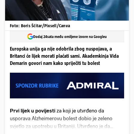
Foto: Boris Šćitar/Pixsell/Canva
Dodaj 24sata među omiljene izvore na Googleu
Europska unija ga nije odobrila zbog nuspojava, a
Britanci će lijek morati plaćati sami. Akademkinja Vida
Demarin govori nam kako spriječiti tu bolest
Prvi lijek u povijesti
za koji je utvrđeno da
usporava Alzheimerovu bolest dobio je zeleno
svjetlo za upotrebu u Britaniji. Utvrđeno je da
usporava kognitivni pad za čak 27 posto kod