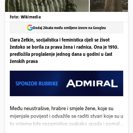
Foto: Wikimedia
Dodaj 24sata među omiljene izvore na Googleu
Clara Zetkin, socijalistica i feministica cijeli se život
žestoko se borila za prava žena i radnica. Ona je 1910.
predložila proglašenje jednog dana u godini u čast
ženskih prava
Među neustrašive, hrabre i smjele žene, koje su
mijenjale povijest i odvažile se raditi stvari koje su u
to vrijeme bile nezamislive svakako spada i pomalo
zaboravljena feministička ikona, utemeljiteljica