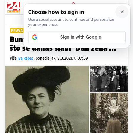
PRIJAVA
Lifestyle
Komentari
19
PRAVA BORKINJA
PLUS+
Buntovna Njemica zaslužna je
što se danas slavi ‘Dan žena’...
Piše
Iva Rebac
,
ponedjeljak, 8.3.2021. u 07:59