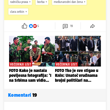
radnička prava
borba
međunarodni dan žena
clara zetkin
5
19
Komentari
19