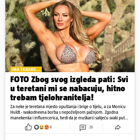
IMA TRAUME...
FOTO Zbog svog izgleda pati: Svi
u teretani mi se nabacuju, hitno
trebam tjelohranitelja!
Za neke je teretana mjesto opuštanja i brige o tijelu, a za Monicu
Huldt - svakodnevna borba s nepoželjnom pažnjom. Zgodna
manekenka i influencerica, tvrdi da je muškarci salijeću svaki put
kad dođe na trening
8
26