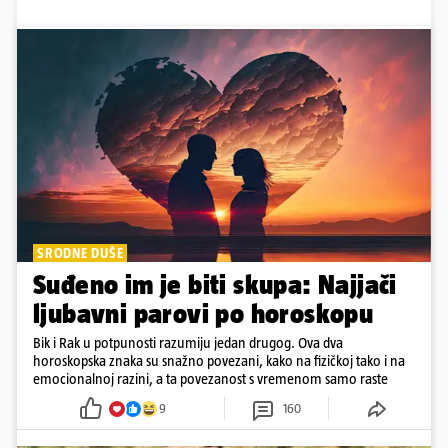
SRODNE DUŠE
Suđeno im je biti skupa: Najjači
ljubavni parovi po horoskopu
Bik i Rak u potpunosti razumiju jedan drugog. Ova dva
horoskopska znaka su snažno povezani, kako na fizičkoj tako i na
emocionalnoj razini, a ta povezanost s vremenom samo raste
9
160