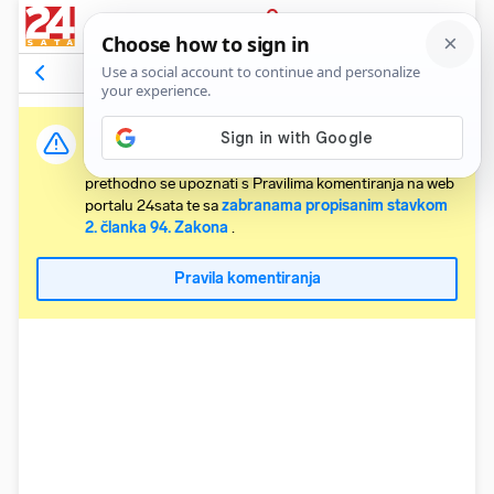
PRIJAVA
Komentari
Relevantni
Važna obavijest:
Svaki korisnik koji želi komentirati članke obvezan je
prethodno se upoznati s Pravilima komentiranja na web
portalu 24sata te sa
zabranama propisanim stavkom
2. članka 94. Zakona
.
Pravila komentiranja