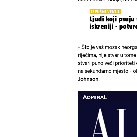
ISPUŠNI VENTIL
Ljudi koji psuju
iskreniji - potvr
- Što je vaš mozak neorgani
riječima, nije stvar u tom
stvari puno veći prioritet
na sekundarno mjesto - ob
Johnson
.