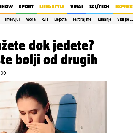
SHOW
SPORT
LIFE&STYLE
VIRAL
SCI/TECH
EXPRES
Intervjui
Moda
Kviz
Ljepota
Testiraj me
Kuhanje
Vidi još
žete dok jedete?
te bolji od drugih
7:00