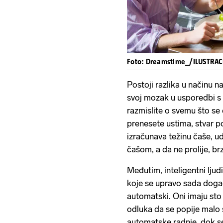
Foto: Dreamstime_/ILUSTRAC
Postoji razlika u načinu na
svoj mozak u usporedbi s l
razmislite o svemu što s
prenesete ustima, stvar p
izračunava težinu čaše, ud
čašom, a da ne prolije, br
Međutim, inteligentni ljudi
koje se upravo sada doga
automatski. Oni imaju sto 
odluka da se popije malo s
automatske radnje, dok s