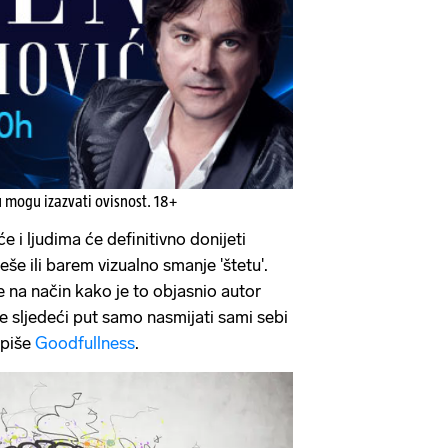
u mogu izazvati ovisnost. 18+
će i ljudima će definitivno donijeti
eše ili barem vizualno smanje 'štetu'.
e na način kako je to objasnio autor
e sljedeći put samo nasmijati sami sebi
, piše
Goodfullness
.