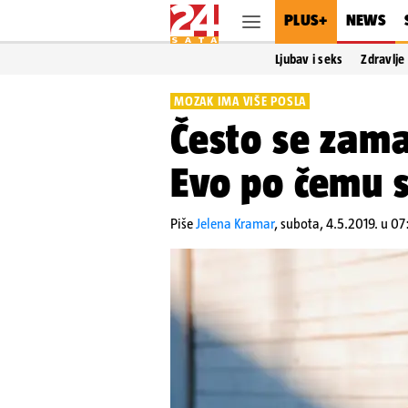
PLUS+
NEWS
Ljubav i seks
Zdravlje
MOZAK IMA VIŠE POSLA
Često se zama
Evo po čemu s
Piše
Jelena Kramar
,
subota, 4.5.2019. u 0