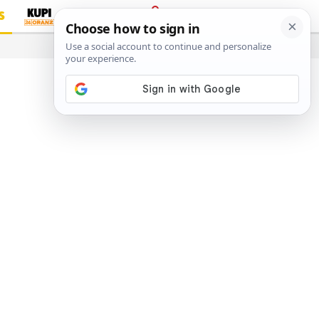
S
PRIJAVA
…