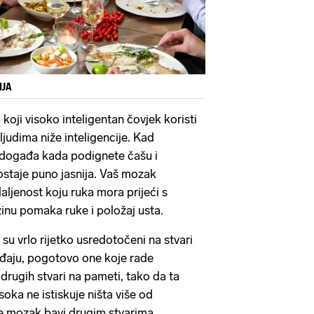
IJA
 koji visoko inteligentan čovjek koristi
judima niže inteligencije. Kad
e događa kada podignete čašu i
ostaje puno jasnija. Vaš mozak
aljenost koju ruka mora prijeći s
zinu pomaka ruke i položaj usta.
 su vrlo rijetko usredotočeni na stvari
đaju, pogotovo one koje rade
drugih stvari na pameti, tako da ta
oka ne istiskuje ništa više od
e mozak bavi drugim stvarima.