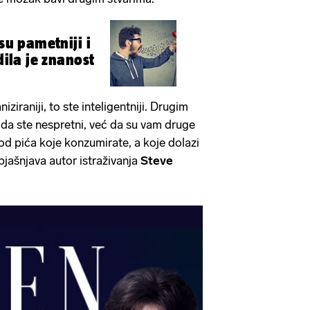
 su pametniji i
dila je znanost
ziraniji, to ste inteligentniji. Drugim
e da ste nespretni, već da su vam druge
i od pića koje konzumirate, a koje dolazi
jašnjava autor istraživanja
Steve