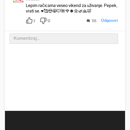
Lepim račicama veseo vikend za uživanje. Pepek,
vrati se. ♥️🥰😍🤩🐭🌺🌹🍀🌼🌿🙏🤣
Odgovori
2
12
135