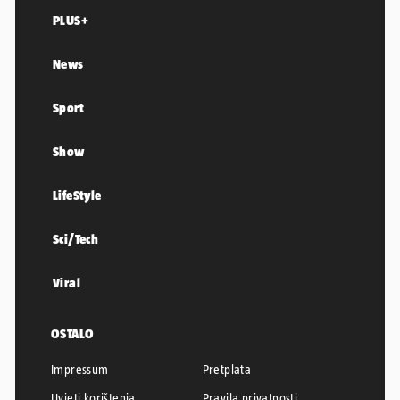
PLUS+
News
Sport
Show
LifeStyle
Sci/Tech
Viral
OSTALO
Impressum
Pretplata
Uvjeti korištenja
Pravila privatnosti