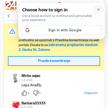
PRIJAVA
Komentari
137
Relevantni
Važna obavijest:
Svaki korisnik koji želi komentirati članke obvezan je
prethodno se upoznati s Pravilima komentiranja na web
portalu 24sata te sa
zabranama propisanim stavkom
2. članka 94. Zakona
.
Pravila komentiranja
Mirko zajec
6.6.2026.
Lepa Ana💃🙋
Odgovori
5
1
Barbara33333
6.6.2026.