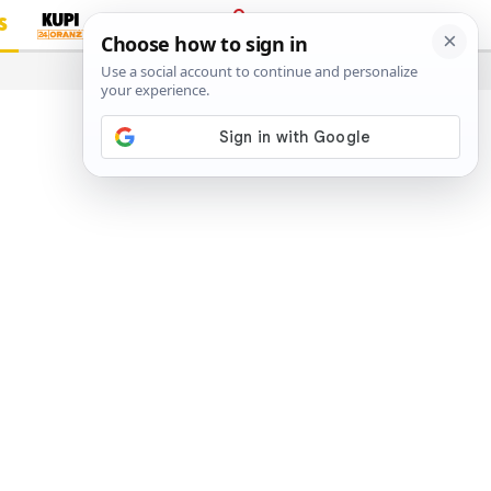
S
PRIJAVA
…