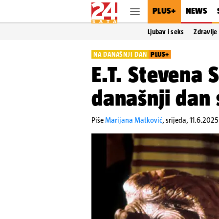
PLUS+
NEWS
Ljubav i seks
Zdravlje
NA DANAŠNJI DAN
PLUS+
E.T. Stevena 
današnji dan 
Piše
Marijana Matković
,
srijeda, 11.6.2025