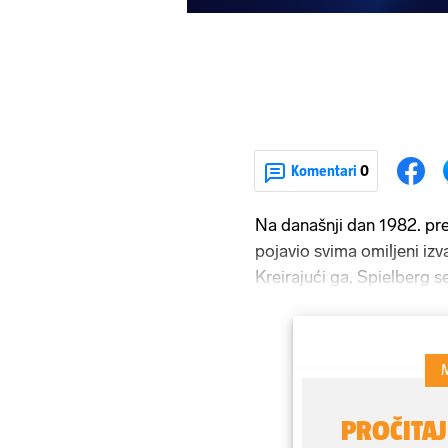
Komentari
0
Na današnji dan 1982. pr
pojavio svima omiljeni iz
Kreirajući ga, Spielberg s
usamljenoga klinca koji je
i teško je sklapao prijate
izmislivši imaginarnog prija
stvarajući ovaj klasik zna