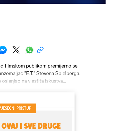
ed filmskom publikom premijerno se
vanzemaljac "E.T." Stevena Spielberga.
e oslanjao na vlastita iskustva
 bio povrijeđen nakon razvoda roditelja
ljstva. Kao dječak, pomogao si je
telja, pa je taj motiv iskoristio i
nstvene fantastike.