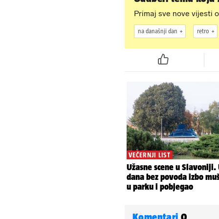
Primaj sve nove vijesti o
na današnji dan
retro
Komentari
0