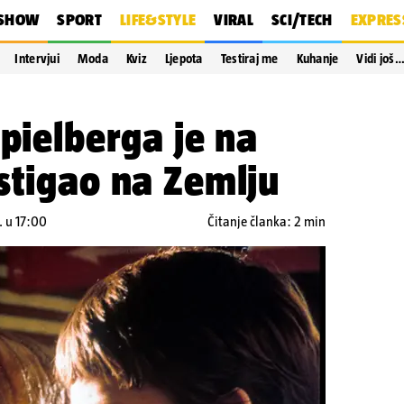
SHOW
SPORT
LIFE&STYLE
VIRAL
SCI/TECH
EXPRES
Intervjui
Moda
Kviz
Ljepota
Testiraj me
Kuhanje
Vidi još
Spielberga je na
stigao na Zemlju
. u 17:00
Čitanje članka: 2 min