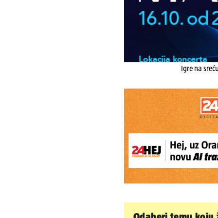
Igre na sreć
Odaberi temu koju ž