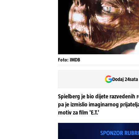
Foto: IMDB
Dodaj 24sata
Spielberg je bio dijete razvedenih r
pa je izmislio imaginarnog prijatelja
motiv za film 'E.T.'