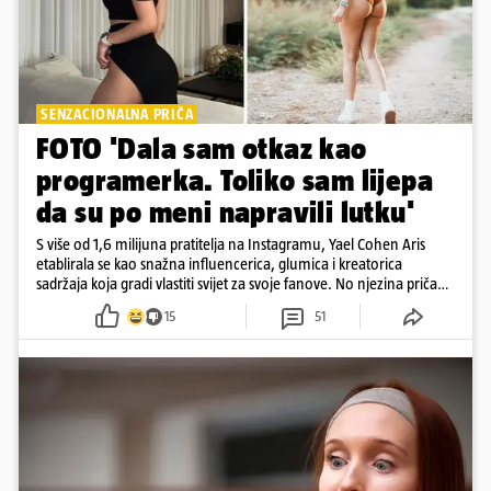
SENZACIONALNA PRIČA
FOTO 'Dala sam otkaz kao
programerka. Toliko sam lijepa
da su po meni napravili lutku'
S više od 1,6 milijuna pratitelja na Instagramu, Yael Cohen Aris
etablirala se kao snažna influencerica, glumica i kreatorica
sadržaja koja gradi vlastiti svijet za svoje fanove. No njezina priča
pokazuje da online slava dolazi i s neočekivanim izazovima
15
51