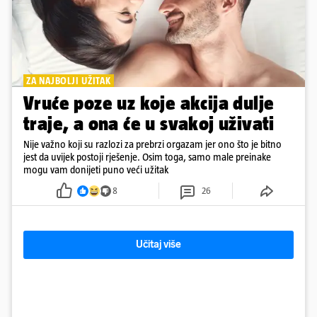
ZA NAJBOLJI UŽITAK
Vruće poze uz koje akcija dulje
traje, a ona će u svakoj uživati
Nije važno koji su razlozi za prebrzi orgazam jer ono što je bitno
jest da uvijek postoji rješenje. Osim toga, samo male preinake
mogu vam donijeti puno veći užitak
8
26
Učitaj više