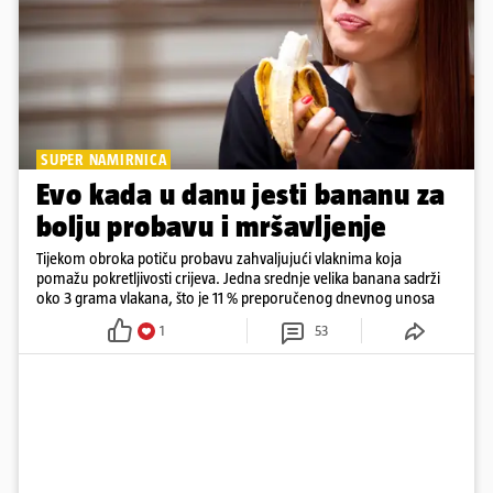
SUPER NAMIRNICA
Evo kada u danu jesti bananu za
bolju probavu i mršavljenje
Tijekom obroka potiču probavu zahvaljujući vlaknima koja
pomažu pokretljivosti crijeva. Jedna srednje velika banana sadrži
oko 3 grama vlakana, što je 11 % preporučenog dnevnog unosa
1
53