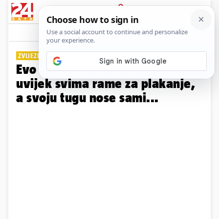
PRIJAVA
Galerija
Komentari
32
ZVIJEZDE OTKRIVAJU
Evo koji znakovi Zodijaka su
uvijek svima rame za plakanje,
a svoju tugu nose sami...