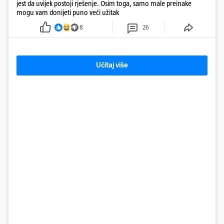
jest da uvijek postoji rješenje. Osim toga, samo male preinake
mogu vam donijeti puno veći užitak
8
26
Učitaj više