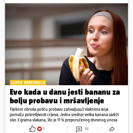
SUPER NAMIRNICA
Evo kada u danu jesti bananu za
bolju probavu i mršavljenje
Tijekom obroka potiču probavu zahvaljujući vlaknima koja
pomažu pokretljivosti crijeva. Jedna srednje velika banana sadrži
oko 3 grama vlakana, što je 11 % preporučenog dnevnog unosa
1
53