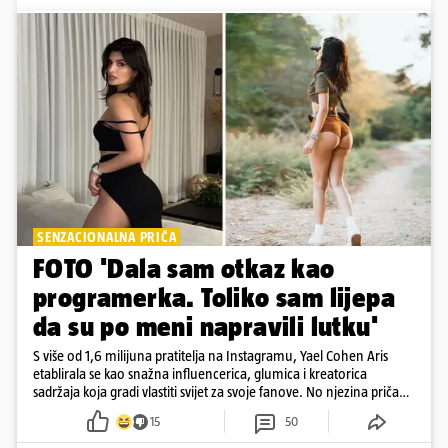
SENZACIONALNA PRIČA
FOTO 'Dala sam otkaz kao
programerka. Toliko sam lijepa
da su po meni napravili lutku'
S više od 1,6 milijuna pratitelja na Instagramu, Yael Cohen Aris
etablirala se kao snažna influencerica, glumica i kreatorica
sadržaja koja gradi vlastiti svijet za svoje fanove. No njezina priča
pokazuje da online slava dolazi i s neočekivanim izazovima
15
50