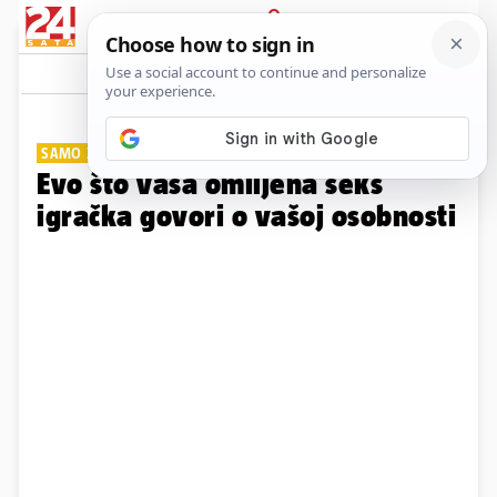
PRIJAVA
Galerija
Komentari
17
SAMO ZA DAME
Evo što vaša omiljena seks
igračka govori o vašoj osobnosti