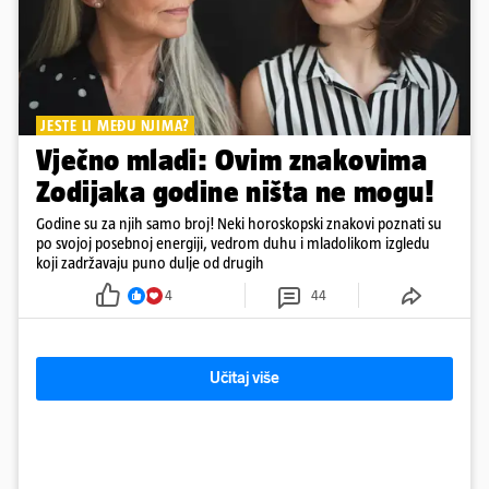
JESTE LI MEĐU NJIMA?
Vječno mladi: Ovim znakovima
Zodijaka godine ništa ne mogu!
Godine su za njih samo broj! Neki horoskopski znakovi poznati su
po svojoj posebnoj energiji, vedrom duhu i mladolikom izgledu
koji zadržavaju puno dulje od drugih
4
44
Učitaj više