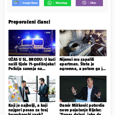
Preporučeni članci
UŽAS U SL. BRODU: U kući
Nijemci mu zapalili
našli tijelo 71-godišnjaka!
apartman. Šteta je
Policija sumnja na
ogromna, a potom ga je
nasilnu smrt
šokirao i e-mail od
Bookinga
Koji je najbolji, a koji
Damir Mišković potvrdio
najgori posao za tvoj
novo pojačanje Rijeke:
horoskopski znak?
'Danas dolazi, jako dugo