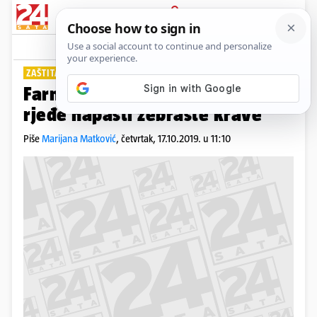
PRIJAVA
Lifestyle
Komentari
7
ZAŠTITA OKOLIŠA
Farmeri, kist u ruke! Muhe će
rjeđe napasti zebraste krave
Piše
Marijana Matković
,
četvrtak, 17.10.2019. u 11:10