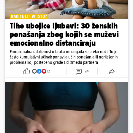
RADITE LI I VI ISTO?
Tihe ubojice ljubavi: 30 ženskih
ponašanja zbog kojih se muževi
emocionalno distanciraju
Emocionalna udaljenost u braku ne događa se preko noći. To je
često kumulativni učinak ponavljajućih ponašanja ili neriješenih
problema koji postepeno grade zid između partnera
12
94