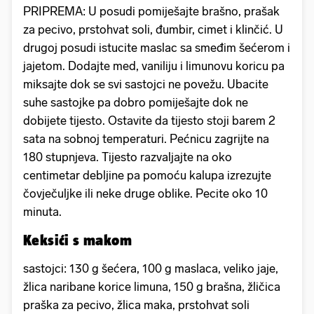
PRIPREMA: U posudi pomiješajte brašno, prašak
za pecivo, prstohvat soli, đumbir, cimet i klinčić. U
drugoj posudi istucite maslac sa smeđim šećerom i
jajetom. Dodajte med, vaniliju i limunovu koricu pa
miksajte dok se svi sastojci ne povežu. Ubacite
suhe sastojke pa dobro pomiješajte dok ne
dobijete tijesto. Ostavite da tijesto stoji barem 2
sata na sobnoj temperaturi. Pećnicu zagrijte na
180 stupnjeva. Tijesto razvaljajte na oko
centimetar debljine pa pomoću kalupa izrezujte
čovječuljke ili neke druge oblike. Pecite oko 10
minuta.
Keksići s makom
sastojci: 130 g šećera, 100 g maslaca, veliko jaje,
žlica naribane korice limuna, 150 g brašna, žličica
praška za pecivo, žlica maka, prstohvat soli