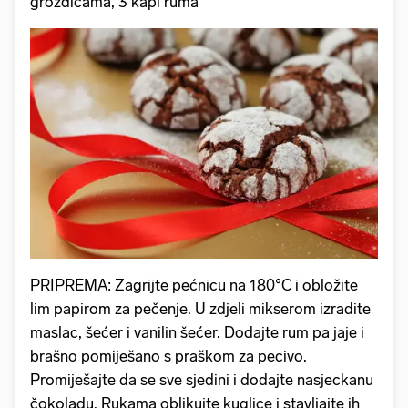
grožđicama, 3 kapi ruma
PRIPREMA: Zagrijte pećnicu na 180°C i obložite
lim papirom za pečenje. U zdjeli mikserom izradite
maslac, šećer i vanilin šećer. Dodajte rum pa jaje i
brašno pomiješano s praškom za pecivo.
Promiješajte da se sve sjedini i dodajte nasjeckanu
čokoladu. Rukama oblikujte kuglice i stavljajte ih