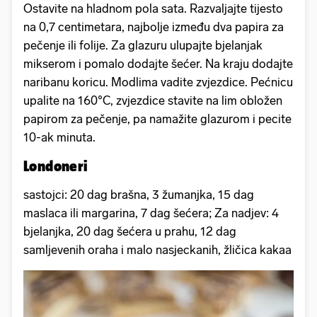
Ostavite na hladnom pola sata. Razvaljajte tijesto
na 0,7 centimetara, najbolje između dva papira za
pečenje ili folije. Za glazuru ulupajte bjelanjak
mikserom i pomalo dodajte šećer. Na kraju dodajte
naribanu koricu. Modlima vadite zvjezdice. Pećnicu
upalite na 160°C, zvjezdice stavite na lim obložen
papirom za pečenje, pa namažite glazurom i pecite
10-ak minuta.
Londoneri
sastojci: 20 dag brašna, 3 žumanjka, 15 dag
maslaca ili margarina, 7 dag šećera; Za nadjev: 4
bjelanjka, 20 dag šećera u prahu, 12 dag
samljevenih oraha i malo nasjeckanih, žličica kakaa