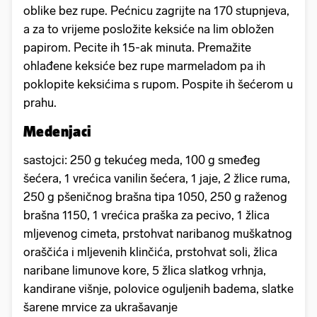
oblike bez rupe. Pećnicu zagrijte na 170 stupnjeva,
a za to vrijeme posložite keksiće na lim obložen
papirom. Pecite ih 15-ak minuta. Premažite
ohlađene keksiće bez rupe marmeladom pa ih
poklopite keksićima s rupom. Pospite ih šećerom u
prahu.
Medenjaci
sastojci: 250 g tekućeg meda, 100 g smeđeg
šećera, 1 vrećica vanilin šećera, 1 jaje, 2 žlice ruma,
250 g pšeničnog brašna tipa 1050, 250 g raženog
brašna 1150, 1 vrećica praška za pecivo, 1 žlica
mljevenog cimeta, prstohvat naribanog muškatnog
oraščića i mljevenih klinčića, prstohvat soli, žlica
naribane limunove kore, 5 žlica slatkog vrhnja,
kandirane višnje, polovice oguljenih badema, slatke
šarene mrvice za ukrašavanje