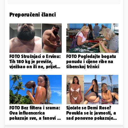
Preporučeni članci
FOTO Stručnjaci o Ervinu:
FOTO Pogledajte bogatu
Tih 180 kg je previše,
ponudu i cijene ribe na
vježbao on ili ne, prijete
šibenskoj tržnici
mu mnoge komplikacije
FOTO Bez filtera i srama:
Sjećate se Demi Rose?
Ova influencerica
Povukla se iz javnosti, a
pokazuje sve, a fanovi je
sad ponovno pokazuje
naprosto obožavaju!
obline. Ovako izgleda