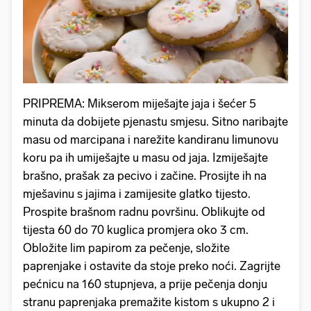
PRIPREMA: Mikserom miješajte jaja i šećer 5
minuta da dobijete pjenastu smjesu. Sitno naribajte
masu od marcipana i narežite kandiranu limunovu
koru pa ih umiješajte u masu od jaja. Izmiješajte
brašno, prašak za pecivo i začine. Prosijte ih na
mješavinu s jajima i zamijesite glatko tijesto.
Prospite brašnom radnu površinu. Oblikujte od
tijesta 60 do 70 kuglica promjera oko 3 cm.
Obložite lim papirom za pečenje, složite
paprenjake i ostavite da stoje preko noći. Zagrijte
pećnicu na 160 stupnjeva, a prije pečenja donju
stranu paprenjaka premažite kistom s ukupno 2 i