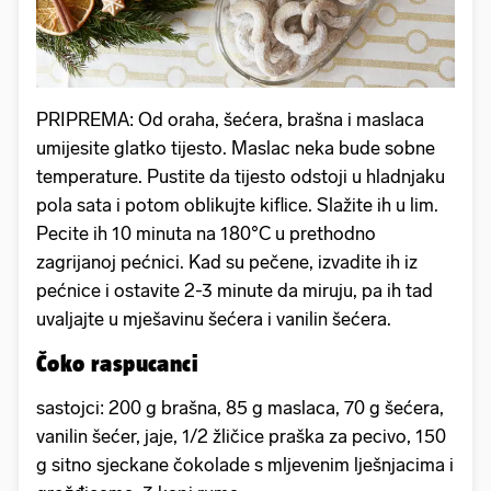
PRIPREMA: Od oraha, šećera, brašna i maslaca
umijesite glatko tijesto. Maslac neka bude sobne
temperature. Pustite da tijesto odstoji u hladnjaku
pola sata i potom oblikujte kiflice. Slažite ih u lim.
Pecite ih 10 minuta na 180°C u prethodno
zagrijanoj pećnici. Kad su pečene, izvadite ih iz
pećnice i ostavite 2-3 minute da miruju, pa ih tad
uvaljajte u mješavinu šećera i vanilin šećera.
Čoko raspucanci
sastojci: 200 g brašna, 85 g maslaca, 70 g šećera,
vanilin šećer, jaje, 1/2 žličice praška za pecivo, 150
g sitno sjeckane čokolade s mljevenim lješnjacima i