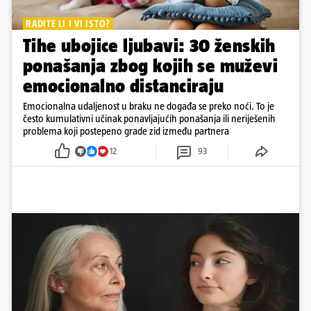
RADITE LI I VI ISTO?
Tihe ubojice ljubavi: 30 ženskih
ponašanja zbog kojih se muževi
emocionalno distanciraju
Emocionalna udaljenost u braku ne događa se preko noći. To je
često kumulativni učinak ponavljajućih ponašanja ili neriješenih
problema koji postepeno grade zid između partnera
12
93