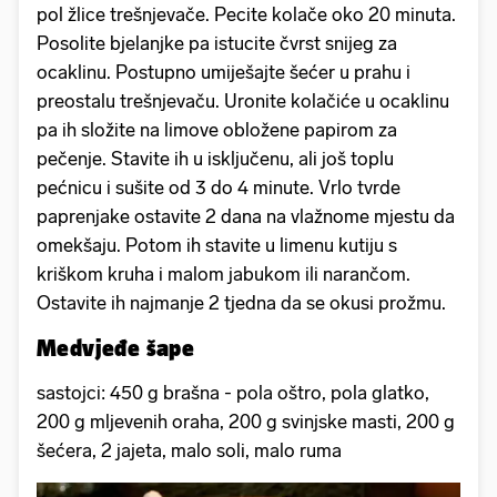
pol žlice trešnjevače. Pecite kolače oko 20 minuta.
Posolite bjelanjke pa istucite čvrst snijeg za
ocaklinu. Postupno umiješajte šećer u prahu i
preostalu trešnjevaču. Uronite kolačiće u ocaklinu
pa ih složite na limove obložene papirom za
pečenje. Stavite ih u isključenu, ali još toplu
pećnicu i sušite od 3 do 4 minute. Vrlo tvrde
paprenjake ostavite 2 dana na vlažnome mjestu da
omekšaju. Potom ih stavite u limenu kutiju s
kriškom kruha i malom jabukom ili narančom.
Ostavite ih najmanje 2 tjedna da se okusi prožmu.
Medvjeđe šape
sastojci: 450 g brašna - pola oštro, pola glatko,
200 g mljevenih oraha, 200 g svinjske masti, 200 g
šećera, 2 jajeta, malo soli, malo ruma