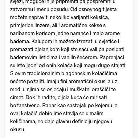
svježi, moguće ih je pripremiti pa pospremiti u
zatvorenu limenu posudu. Od osnovnog tijesta
možete napraviti nekoliko varijanti keksića,
primjerice linzere, ali i aromatične kekse s
naribanom koricom jedne naranče i malo arome
badema. Kalupom ih možete izrezati u cvjetiće i
premazati bjelanjkom koji ste sačuvali pa posipati
bademovim listićima i vanilin šećerom. Paprenjaci
su isto jedni od onih kolača koji mogu dugo stajati.
S ovim tradicionalnim blagdanskim kolačićima
nećete požaliti. Imaju fini aromatični okus, a uz
med, u njima se osjećaju i muškatni oraščići te
cimet. Dok ih radite, cijela kuća će mirisati
božanstveno. Papar kao sastojak po kojemu je
ovaj kolačić dobio ime stavlja se u malim
količinama, no daje glavnu definiciju njegovu
okusu.