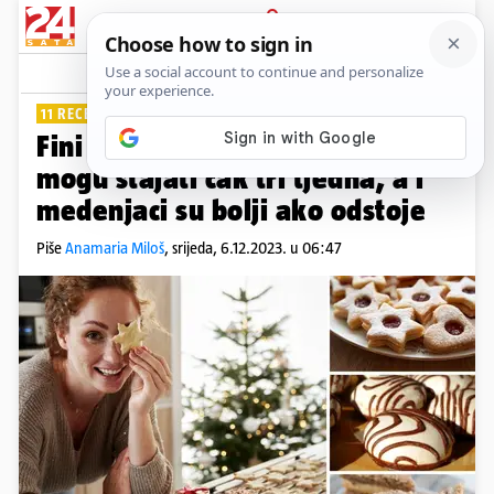
PRIJAVA
Lifestyle
Komentari
48
11 RECEPATA
Fini blagdanski kolači: Linzeri
mogu stajati čak tri tjedna, a i
medenjaci su bolji ako odstoje
Piše
Anamaria Miloš
,
srijeda, 6.12.2023. u 06:47