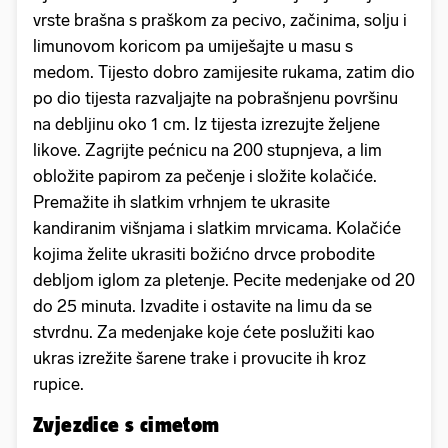
vrste brašna s praškom za pecivo, začinima, solju i
limunovom koricom pa umiješajte u masu s
medom. Tijesto dobro zamijesite rukama, zatim dio
po dio tijesta razvaljajte na pobrašnjenu površinu
na debljinu oko 1 cm. Iz tijesta izrezujte željene
likove. Zagrijte pećnicu na 200 stupnjeva, a lim
obložite papirom za pečenje i složite kolačiće.
Premažite ih slatkim vrhnjem te ukrasite
kandiranim višnjama i slatkim mrvicama. Kolačiće
kojima želite ukrasiti božićno drvce probodite
debljom iglom za pletenje. Pecite medenjake od 20
do 25 minuta. Izvadite i ostavite na limu da se
stvrdnu. Za medenjake koje ćete poslužiti kao
ukras izrežite šarene trake i provucite ih kroz
rupice.
Zvjezdice s cimetom