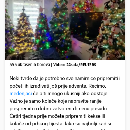
Pokretanje videa...
555 ukrašenih borova
| Video: 24sata/REUTERS
Neki tvrde da je potrebno sve namirnice pripremiti i
početi ih izrađivati još prije adventa. Recimo,
medenjaci
će biti mnogo ukusniji ako odstoje.
Važno je samo kolače koje napravite ranije
pospremiti u dobro zatvorenu limenu posudu.
Četiri tjedna prije možete pripremiti kekse ili
kolače od prhkog tijesta. Iako su najbolji kad su