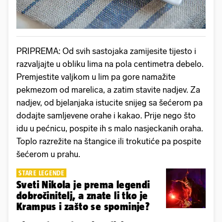
PRIPREMA: Od svih sastojaka zamijesite tijesto i
razvaljajte u obliku lima na pola centimetra debelo.
Premjestite valjkom u lim pa gore namažite
pekmezom od marelica, a zatim stavite nadjev. Za
nadjev, od bjelanjaka istucite snijeg sa šećerom pa
dodajte samljevene orahe i kakao. Prije nego što
idu u pećnicu, pospite ih s malo nasjeckanih oraha.
Toplo razrežite na štangice ili trokutiće pa pospite
šećerom u prahu.
STARE LEGENDE
Sveti Nikola je prema legendi
dobročinitelj, a znate li tko je
Krampus i zašto se spominje?