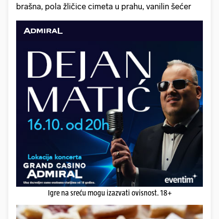
brašna, pola žličice cimeta u prahu, vanilin šećer
Igre na sreću mogu izazvati ovisnost. 18+