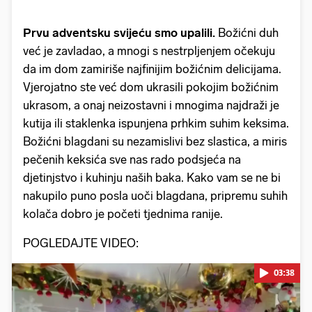
Prvu adventsku svijeću smo upalili.
Božićni duh
već je zavladao, a mnogi s nestrpljenjem očekuju
da im dom zamiriše najfinijim božićnim delicijama.
Vjerojatno ste već dom ukrasili pokojim božićnim
ukrasom, a onaj neizostavni i mnogima najdraži je
kutija ili staklenka ispunjena prhkim suhim keksima.
Božićni blagdani su nezamislivi bez slastica, a miris
pečenih keksića sve nas rado podsjeća na
djetinjstvo i kuhinju naših baka. Kako vam se ne bi
nakupilo puno posla uoči blagdana, pripremu suhih
kolača dobro je početi tjednima ranije.
POGLEDAJTE VIDEO:
03:38