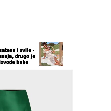
atena i svile -
kanja, drugo je
oizvode bube