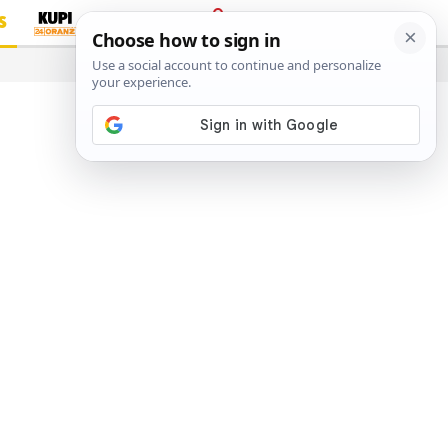
S
PRIJAVA
…