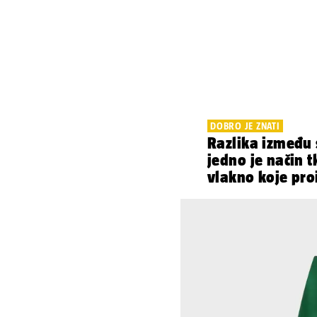
DOBRO JE ZNATI
Razlika između s
jedno je način t
vlakno koje pr