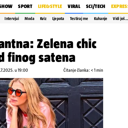
SHOW
SPORT
LIFE&STYLE
VIRAL
SCI/TECH
EXPRES
Intervjui
Moda
Kviz
Ljepota
Testiraj me
Kuhanje
Vidi još
gantna: Zelena chic
d finog satena
.7.2025. u 19:00
Čitanje članka: < 1 min