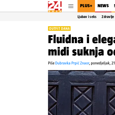
PLUS+
NEWS
Ljubav i seks
Zdravlje
OUTFIT DANA
Fluidna i ele
midi suknja o
Piše
Dubravka Prpić Znaor
,
ponedjeljak, 21