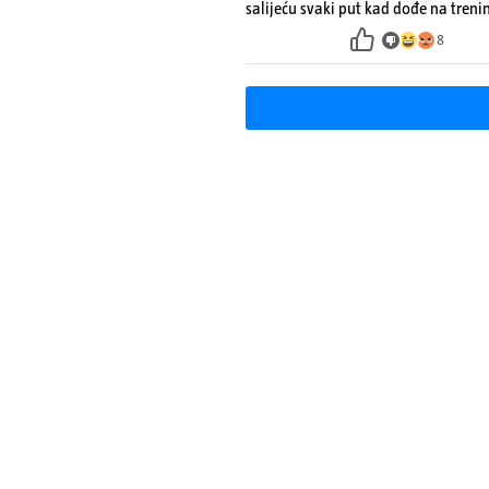
salijeću svaki put kad dođe na treni
8