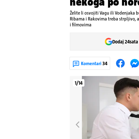
nekoga po ho
Želite li osvojiti Vagu ili Vodenjaka
Ribama i Rakovima treba strpljivo, a
i filmovima
Dodaj 24sata
Komentari
34
1/14