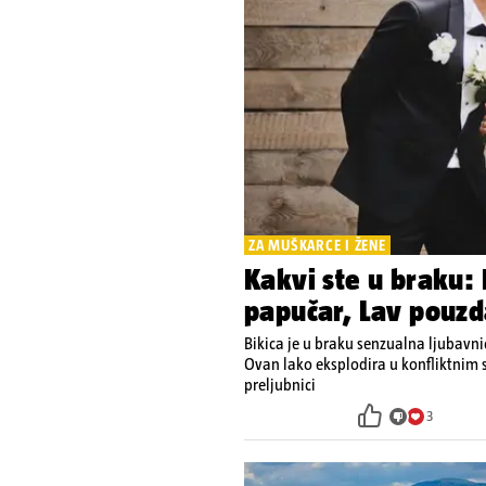
ZA MUŠKARCE I ŽENE
Kakvi ste u braku: 
papučar, Lav pouzd
Bikica je u braku senzualna ljubavni
Ovan lako eksplodira u konfliktnim si
preljubnici
3