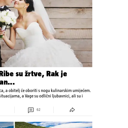
Ribe su žrtve, Rak je
an...
ca, a obitelj će oboriti s nogu kulinarskim umijećem.
tuacijama, a Vage su odlični ljubavnici, ali su i
62