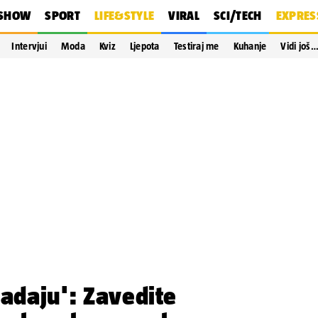
SHOW
SPORT
LIFE&STYLE
VIRAL
SCI/TECH
EXPRES
Intervjui
Moda
Kviz
Ljepota
Testiraj me
Kuhanje
Vidi još
padaju': Zavedite