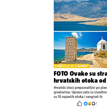
SLAŽETE LI SE S NJIMA?
FOTO Ovako su stran
hrvatskih otoka od
Hrvatski otoci prepoznatljivi po p
gradovima. Upravo zato su izuzetno p
su 10 najvećih otoka i rangirali ih
7