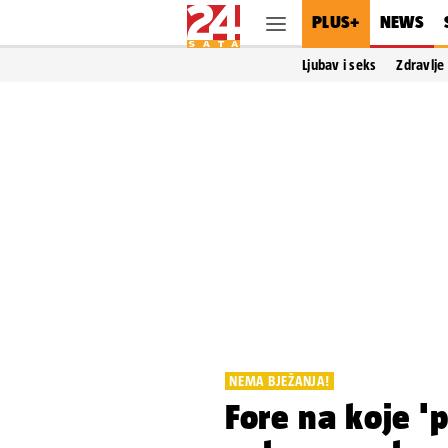
PLUS+
NEWS
Ljubav i seks
Zdravlje
NEMA BJEŽANJA!
Fore na koje '