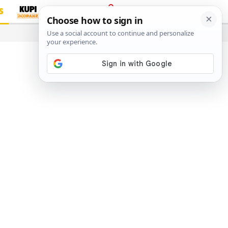
S
PRIJAVA
…