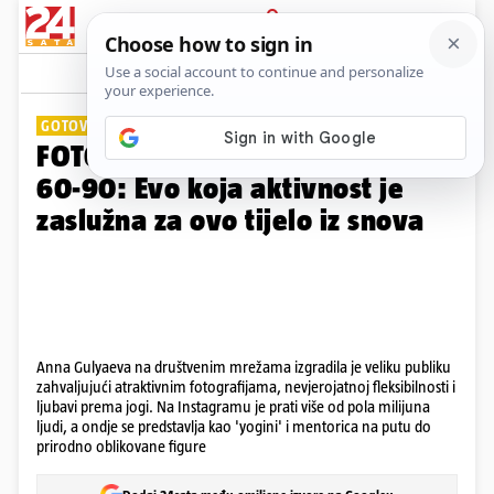
PRIJAVA
Galerija
Komentari
7
GOTOVO SAVRŠENA!
FOTO Anna ima proporcije 90-
60-90: Evo koja aktivnost je
zaslužna za ovo tijelo iz snova
Anna Gulyaeva na društvenim mrežama izgradila je veliku publiku
zahvaljujući atraktivnim fotografijama, nevjerojatnoj fleksibilnosti i
ljubavi prema jogi. Na Instagramu je prati više od pola milijuna
ljudi, a ondje se predstavlja kao 'yogini' i mentorica na putu do
prirodno oblikovane figure