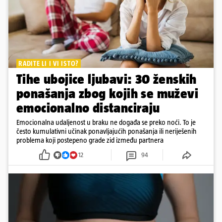
RADITE LI I VI ISTO?
Tihe ubojice ljubavi: 30 ženskih
ponašanja zbog kojih se muževi
emocionalno distanciraju
Emocionalna udaljenost u braku ne događa se preko noći. To je
često kumulativni učinak ponavljajućih ponašanja ili neriješenih
problema koji postepeno grade zid između partnera
12
94