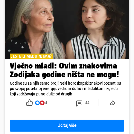
JESTE LI MEĐU NJIMA?
Vječno mladi: Ovim znakovima
Zodijaka godine ništa ne mogu!
Godine su za njih samo broj! Neki horoskopski znakovi poznati su
po svojoj posebnoj energiji, vedrom duhu i mladolikom izgledu
koji zadržavaju puno dulje od drugih
4
44
Učitaj više