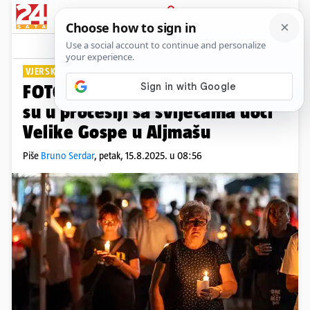
PRIJAVA
Lifestyle
Komentari
2
VJERSKI OBIČAJ
FOTO Brojni vjernici sudjelovali
su u procesiji sa svijećama uoči
Velike Gospe u Aljmašu
Piše
Bruno Serdar
,
petak, 15.8.2025. u 08:56