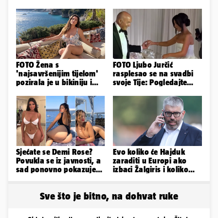
FOTO Žena s
FOTO Ljubo Jurčić
'najsavršenijim tijelom'
rasplesao se na svadbi
pozirala je u bikiniju i
svoje Tije: Pogledajte
pokazala svoje bujne
kako je izgledalo
obline...
vjenčanje...
Sjećate se Demi Rose?
Evo koliko će Hajduk
Povukla se iz javnosti, a
zaraditi u Europi ako
sad ponovno pokazuje
izbaci Žalgiris i koliko
obline. Ovako izgleda
ako izbori ligašku fazu
Sve što je bitno, na dohvat ruke