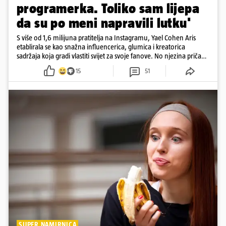
programerka. Toliko sam lijepa
da su po meni napravili lutku'
S više od 1,6 milijuna pratitelja na Instagramu, Yael Cohen Aris
etablirala se kao snažna influencerica, glumica i kreatorica
sadržaja koja gradi vlastiti svijet za svoje fanove. No njezina priča
pokazuje da online slava dolazi i s neočekivanim izazovima
15
51
SUPER NAMIRNICA