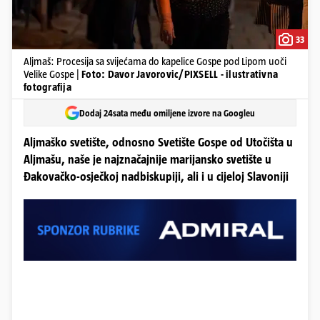
33
Aljmaš: Procesija sa svijećama do kapelice Gospe pod Lipom uoči
Velike Gospe |
Foto: Davor Javorovic/PIXSELL - ilustrativna
fotografija
Dodaj 24sata među omiljene izvore na Googleu
Aljmaško svetište, odnosno Svetište Gospe od Utočišta u
Aljmašu, naše je najznačajnije marijansko svetište u
Đakovačko-osječkoj nadbiskupiji, ali i u cijeloj Slavoniji