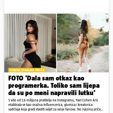
SENZACIONALNA PRIČA
FOTO 'Dala sam otkaz kao
programerka. Toliko sam lijepa
da su po meni napravili lutku'
S više od 1,6 milijuna pratitelja na Instagramu, Yael Cohen Aris
etablirala se kao snažna influencerica, glumica i kreatorica
sadržaja koja gradi vlastiti svijet za svoje fanove. No njezina priča