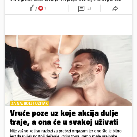
1
53
ZA NAJBOLJI UŽITAK
Vruće poze uz koje akcija dulje
traje, a ona će u svakoj uživati
Nije važno koji su razlozi za prebrzi orgazam jer ono što je bitno
jest da uvijek postoji rješenje. Osim toga, samo male preinake