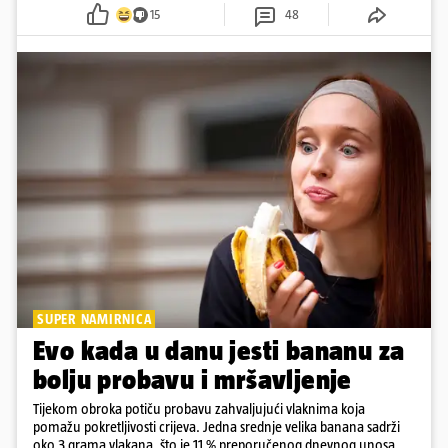
pokazuje da online slava dolazi i s neočekivanim izazovima
15
48
SUPER NAMIRNICA
Evo kada u danu jesti bananu za
bolju probavu i mršavljenje
Tijekom obroka potiču probavu zahvaljujući vlaknima koja
pomažu pokretljivosti crijeva. Jedna srednje velika banana sadrži
oko 3 grama vlakana, što je 11 % preporučenog dnevnog unosa