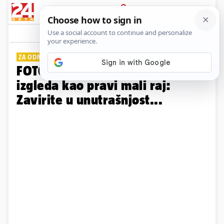
PRIJAVA
Galerija
Komentari
3
ZA ODMOR IZ SNOVA
FOTO Kamena kuća u Zvirićima
izgleda kao pravi mali raj:
Zavirite u unutrašnjost...