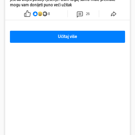
mogu vam donijeti puno veći užitak
8
26
Učitaj više