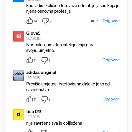
kad vidim količinu tetovaža odmah je jasno koja je
njena osnovna profesija
Odgovori
14
2
2
Giove5
Gi
15.7.2025.
Normalno, umjetna inteligencija gura
svoje...umjetno.
Odgovori
11
1
adidas original
15.7.2025.
Previše umjetna i istetovirana daleko je to od
savršenstva
Odgovori
11
5
tico123
ti
15.7.2025.
nije savršena sva je obilježena