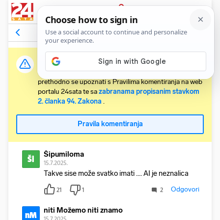
PRIJAVA
Komentari
42
Relevantni
Važna obavijest:
Svaki korisnik koji želi komentirati članke obvezan je
prethodno se upoznati s Pravilima komentiranja na web
portalu 24sata te sa
zabranama propisanim stavkom
2. članka 94. Zakona
.
Pravila komentiranja
Šipumiloma
Ši
15.7.2025.
Takve sise može svatko imati .... AI je neznalica
Odgovori
21
1
2
niti Možemo niti znamo
nM
15.7.2025.