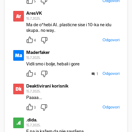
Odgovori
5
AresVK
Ar
15.7.2025.
Ma de o*hebi AI.. plasticne sise i 10-ka ne idu
skupa.. no way..
Odgovori
4
Maderfaker
Ma
15.7.2025.
Vidli smo i bolje, hebali i gore
Odgovori
4
1
Deaktivirani korisnik
Dk
15.7.2025.
Paaaa....
Odgovori
3
.dida.
.d
15.7.2025.
E pa ja kažem da nije savršena