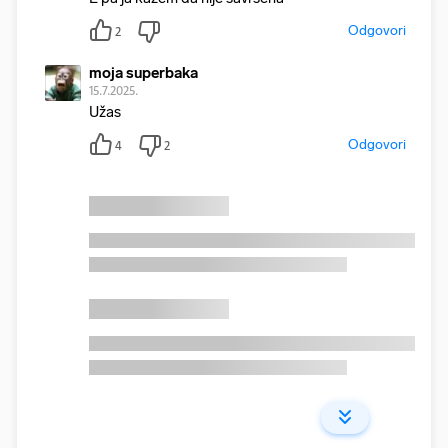
Odgovori
2
moja superbaka
15.7.2025.
Užas
Odgovori
4
2