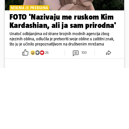
NEKIMA JE PREBUJNA
FOTO 'Nazivaju me ruskom Kim
Kardashian, ali ja sam prirodna'
Unatoč odbijanjima od strane brojnih modnih agencija zbog
njezinih oblina, odlučila je pretvoriti svoje obline u zaštitni znak,
što ju je učinilo prepoznatljivom na društvenim mrežama
26
100
Učitaj više