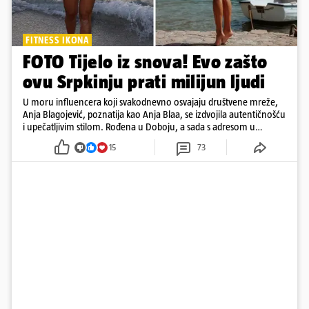
FITNESS IKONA
FOTO Tijelo iz snova! Evo zašto
ovu Srpkinju prati milijun ljudi
U moru influencera koji svakodnevno osvajaju društvene mreže,
Anja Blagojević, poznatija kao Anja Blaa, se izdvojila autentičnošću
i upečatljivim stilom. Rođena u Doboju, a sada s adresom u
Dubaiju, Anja je spoj glamura, discipline i mladenačke energije
15
73