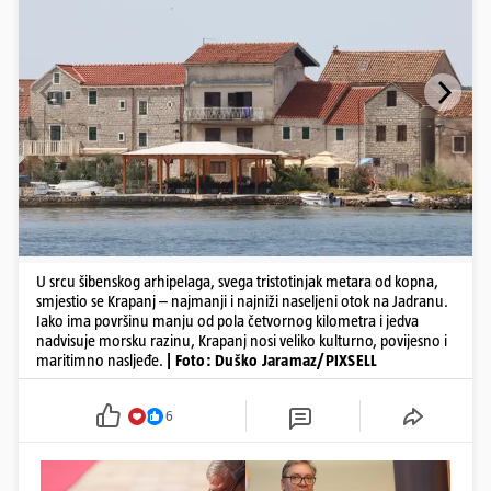
U srcu šibenskog arhipelaga, svega tristotinjak metara od kopna,
smjestio se Krapanj – najmanji i najniži naseljeni otok na Jadranu.
Iako ima površinu manju od pola četvornog kilometra i jedva
nadvisuje morsku razinu, Krapanj nosi veliko kulturno, povijesno i
maritimno nasljeđe.
| Foto: Duško Jaramaz/PIXSELL
6