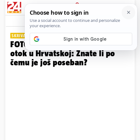
PRIJAVA
Galerija
Komentari
0
SKRIVA ZANIMLJIVU PRIČU
FOTO Ovo je najniži naseljeni
otok u Hrvatskoj: Znate li po
čemu je još poseban?