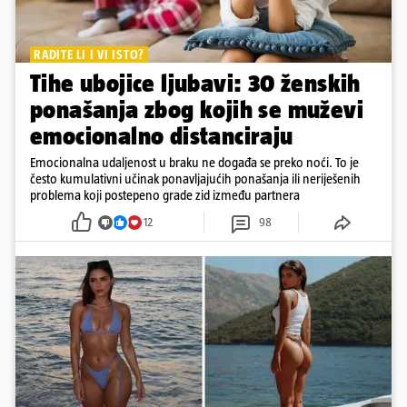
RADITE LI I VI ISTO?
Tihe ubojice ljubavi: 30 ženskih
ponašanja zbog kojih se muževi
emocionalno distanciraju
Emocionalna udaljenost u braku ne događa se preko noći. To je
često kumulativni učinak ponavljajućih ponašanja ili neriješenih
problema koji postepeno grade zid između partnera
12
98