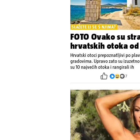
SLAŽETE LI SE S NJIMA?
FOTO Ovako su stran
hrvatskih otoka od
Hrvatski otoci prepoznatljivi po p
gradovima. Upravo zato su izuzetno p
su 10 najvećih otoka i rangirali ih
7