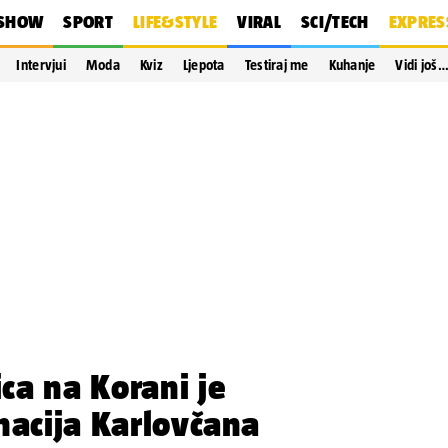
SHOW
SPORT
LIFE&STYLE
VIRAL
SCI/TECH
EXPRES
Intervjui
Moda
Kviz
Ljepota
Testiraj me
Kuhanje
Vidi još
ca na Korani je
nacija Karlovčana