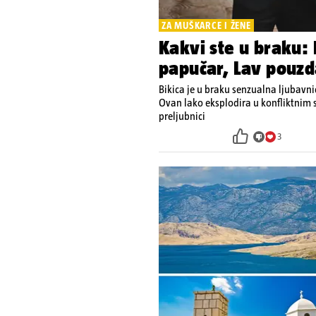
ZA MUŠKARCE I ŽENE
Kakvi ste u braku: 
papučar, Lav pouzd
Bikica je u braku senzualna ljubavni
Ovan lako eksplodira u konfliktnim si
preljubnici
3