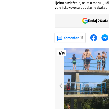
Ljetno osvježenje, osim u moru, ljud
vole i skokove sa popularne skakao
Dodaj 24sata
Komentari
12
1/14