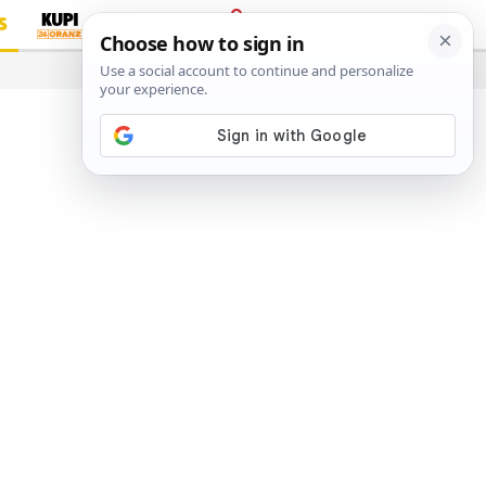
S
PRIJAVA
…