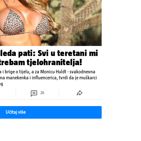
eda pati: Svi u teretani mi
trebam tjelohranitelja!
 i brige o tijelu, a za Monicu Huldt - svakodnevna
a manekenka i influencerica, tvrdi da je muškarci
ng
26
Učitaj više