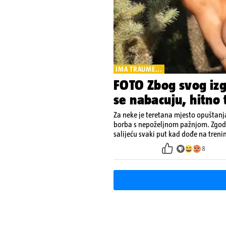
IMA TRAUME...
FOTO Zbog svog izgl
se nabacuju, hitno 
Za neke je teretana mjesto opuštanja
borba s nepoželjnom pažnjom. Zgodn
salijeću svaki put kad dođe na treni
8