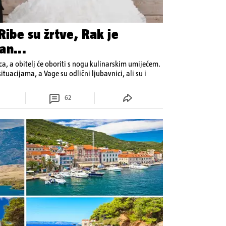
Ribe su žrtve, Rak je
an...
ca, a obitelj će oboriti s nogu kulinarskim umijećem.
tuacijama, a Vage su odlični ljubavnici, ali su i
62