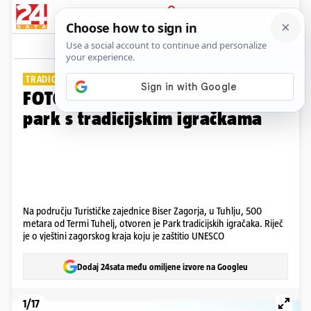
PRIJAVA
Galerija
Komentari
0
TRADICIJA I IGRA
FOTO U Tuhlju otvoren dječji
park s tradicijskim igračkama
Na području Turističke zajednice Biser Zagorja, u Tuhlju, 500
metara od Termi Tuhelj, otvoren je Park tradicijskih igračaka. Riječ
je o vještini zagorskog kraja koju je zaštitio UNESCO
Dodaj 24sata među omiljene izvore na Googleu
1/17