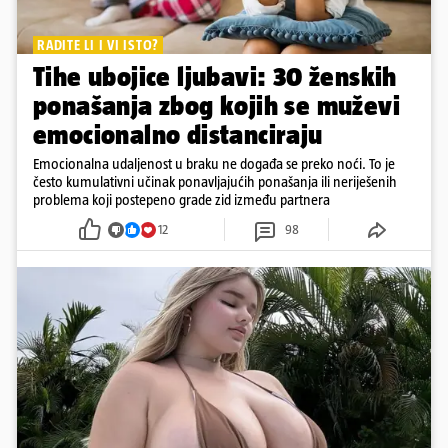
RADITE LI I VI ISTO?
Tihe ubojice ljubavi: 30 ženskih
ponašanja zbog kojih se muževi
emocionalno distanciraju
Emocionalna udaljenost u braku ne događa se preko noći. To je
često kumulativni učinak ponavljajućih ponašanja ili neriješenih
problema koji postepeno grade zid između partnera
12
98