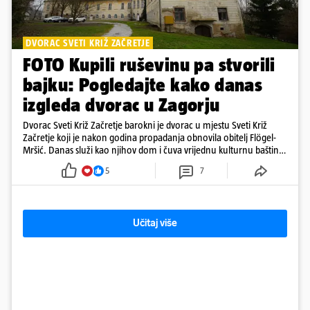
DVORAC SVETI KRIŽ ZAČRETJE
FOTO Kupili ruševinu pa stvorili
bajku: Pogledajte kako danas
izgleda dvorac u Zagorju
Dvorac Sveti Križ Začretje barokni je dvorac u mjestu Sveti Križ
Začretje koji je nakon godina propadanja obnovila obitelj Flögel-
Mršić. Danas služi kao njihov dom i čuva vrijednu kulturnu baštinu
davno zaboravljenog vremena
5
7
Učitaj više