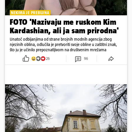
NEKIMA JE PREBUJNA
FOTO 'Nazivaju me ruskom Kim
Kardashian, ali ja sam prirodna'
Unatoč odbijanjima od strane brojnih modnih agencija zbog
njezinih oblina, odlučila je pretvoriti svoje obline u zaštitni znak,
što ju je učinilo prepoznatljivom na društvenim mrežama
26
96