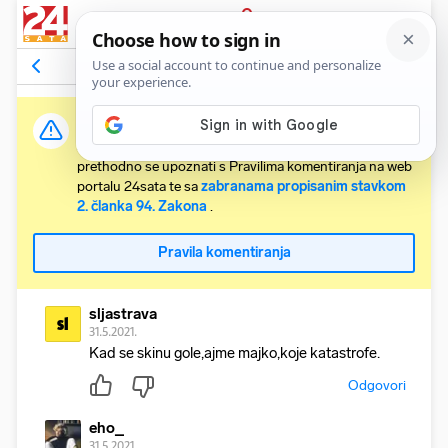
PRIJAVA
Komentari
39
Relevantni
Važna obavijest:
Svaki korisnik koji želi komentirati članke obvezan je
prethodno se upoznati s Pravilima komentiranja na web
portalu 24sata te sa
zabranama propisanim stavkom
2. članka 94. Zakona
.
Pravila komentiranja
sljastrava
sl
31.5.2021.
Kad se skinu gole,ajme majko,koje katastrofe.
Odgovori
eho_
31.5.2021.