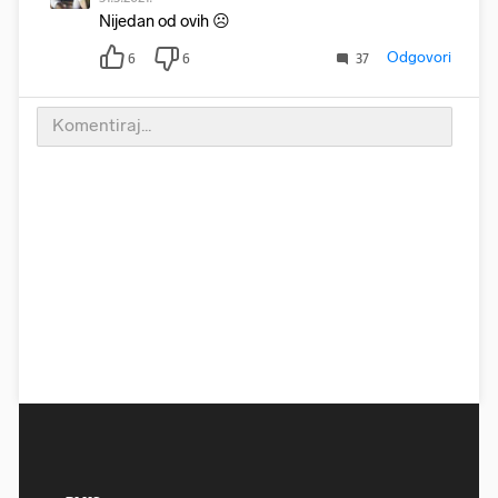
Nijedan od ovih ☹
Odgovori
6
6
37