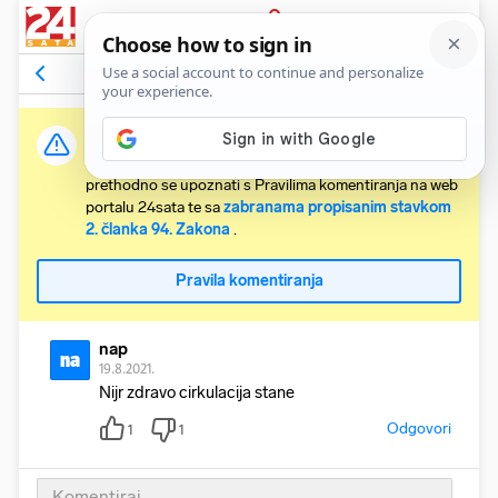
PRIJAVA
Komentari
1
Relevantni
Važna obavijest:
Svaki korisnik koji želi komentirati članke obvezan je
prethodno se upoznati s Pravilima komentiranja na web
portalu 24sata te sa
zabranama propisanim stavkom
2. članka 94. Zakona
.
Pravila komentiranja
nap
na
19.8.2021.
Nijr zdravo cirkulacija stane
Odgovori
1
1