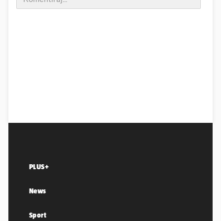
PLUS+
News
Sport