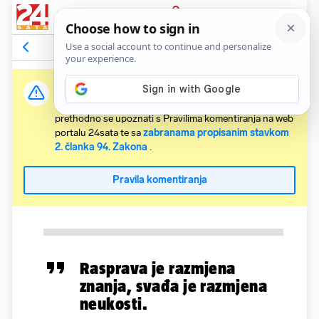
PRIJAVA
Komentari
Relevantni
Važna obavijest:
Svaki korisnik koji želi komentirati članke obvezan je
prethodno se upoznati s Pravilima komentiranja na web
portalu 24sata te sa
zabranama propisanim stavkom
2. članka 94. Zakona
.
Pravila komentiranja
Rasprava je razmjena
znanja, svađa je razmjena
neukosti.