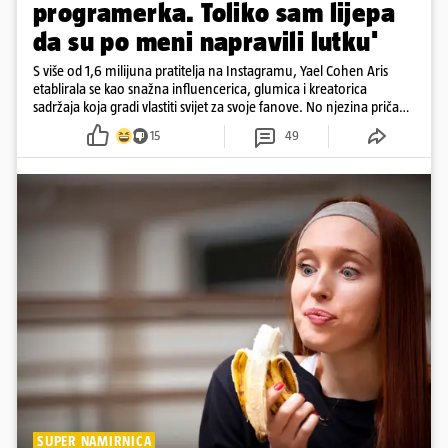
programerka. Toliko sam lijepa
da su po meni napravili lutku'
S više od 1,6 milijuna pratitelja na Instagramu, Yael Cohen Aris
etablirala se kao snažna influencerica, glumica i kreatorica
sadržaja koja gradi vlastiti svijet za svoje fanove. No njezina priča
pokazuje da online slava dolazi i s neočekivanim izazovima
15
49
SUPER NAMIRNICA