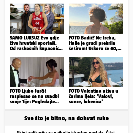
SAMO LUKSUZ Evo gdje
FOTO Badić? Ne treba,
žive hrvatski sportaši.
Halle je grudi prekrila
Od raskošnih kupaonica
šeširom! Uskoro će 60,
pa do privatnog kina
ljetuje u golim izdanjima
FOTO Ljubo Jurčić
FOTO Valentina uživa u
rasplesao se na svadbi
čarima ljeta: 'Valovi,
svoje Tije: Pogledajte
sunce, lubenica'
kako je izgledalo
vjenčanje...
Sve što je bitno, na dohvat ruke
Skini aplikaciju za najbolje iskustvo portala. Čitaj,