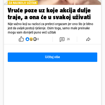
ZA NAJBOLJI UŽITAK
Vruće poze uz koje akcija dulje
traje, a ona će u svakoj uživati
Nije važno koji su razlozi za prebrzi orgazam jer ono što je bitno
jest da uvijek postoji rješenje. Osim toga, samo male preinake
mogu vam donijeti puno veći užitak
8
26
Učitaj više