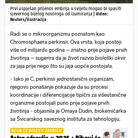
Prvi uspješan prijenos embrija u svijetu mogao bi spasiti
sjevernog bijelog nosoroga od izumiranja
| Video:
Reuters/ilustracija
Radi se o mikroorganizmu poznatom kao
Chromosphaera perkinsii. Ova vrsta, koja postoji
više od milijardu godina – znatno prije pojave prvih
životinja – sugerira da je život razvio biološki okvir
za jaja prije nego što su jaja uopće postojala.
- Iako je C. perkinsii jednostanični organizam,
njegovo ponašanje pokazuje da su procesi
koordinacije i diferencijacije tipični za višestanične
organizme postojali puno prije pojave prvih
životinja - objasnila je Omaya Dudin, biokemičarka
sa Švicarskog saveznog instituta za tehnologiju.
KOGA ĆE BOLESTI ZAOBIĆI?
Astro zdravlje u 2025.: Bikovi će