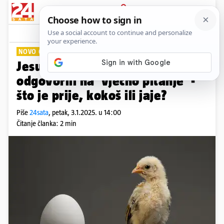
PRIJAVA
Lifestyle
Komentari
23
NOVO OTKRIĆE
Jesu li znanstvenici napokon
odgovorili na 'vječno pitanje' -
što je prije, kokoš ili jaje?
Piše
24sata
,
petak, 3.1.2025. u 14:00
Čitanje članka: 2 min