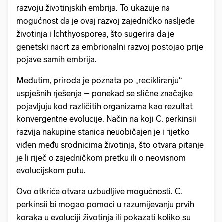
razvoju životinjskih embrija. To ukazuje na
mogućnost da je ovaj razvoj zajedničko nasljeđe
životinja i Ichthyosporea, što sugerira da je
genetski nacrt za embrionalni razvoj postojao prije
pojave samih embrija.
Međutim, priroda je poznata po „recikliranju“
uspješnih rješenja – ponekad se slične značajke
pojavljuju kod različitih organizama kao rezultat
konvergentne evolucije. Način na koji C. perkinsii
razvija nakupine stanica neuobičajen je i rijetko
viđen među srodnicima životinja, što otvara pitanje
je li riječ o zajedničkom pretku ili o neovisnom
evolucijskom putu.
Ovo otkriće otvara uzbudljive mogućnosti. C.
perkinsii bi mogao pomoći u razumijevanju prvih
koraka u evoluciji životinja ili pokazati koliko su