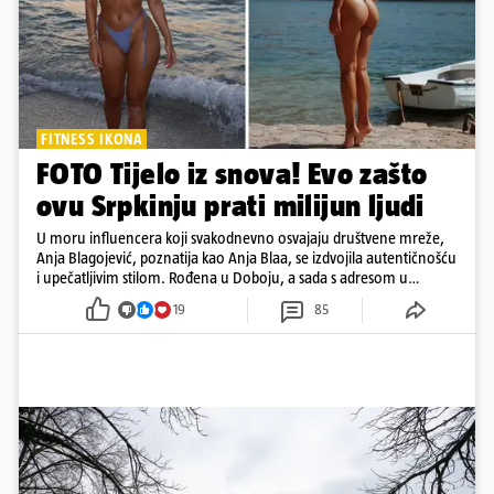
FITNESS IKONA
FOTO Tijelo iz snova! Evo zašto
ovu Srpkinju prati milijun ljudi
U moru influencera koji svakodnevno osvajaju društvene mreže,
Anja Blagojević, poznatija kao Anja Blaa, se izdvojila autentičnošću
i upečatljivim stilom. Rođena u Doboju, a sada s adresom u
Dubaiju, Anja je spoj glamura, discipline i mladenačke energije
19
85