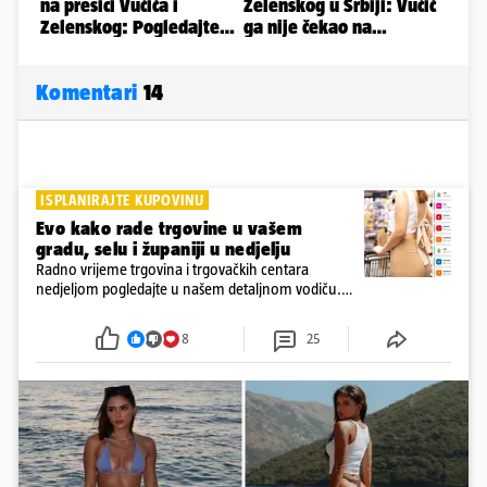
Komentari
14
ISPLANIRAJTE KUPOVINU
Evo kako rade trgovine u vašem
gradu, selu i županiji u nedjelju
Radno vrijeme trgovina i trgovačkih centara
nedjeljom pogledajte u našem detaljnom vodiču.
Trgovine smiju raditi 16 nedjelja u godini, a trgovine
i šoping centri sami biraju koje će to nedjelje biti
8
25