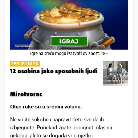
Igre na sreću mogu izazvati ovisnost. 18+
SPECIFIČNI SU
12 osobina jako sposobnih ljudi
Mirotvorac
Obje ruke su u sredini volana.
Ne volite sukobe i napravit ćete sve da ih
izbjegnete. Ponekad znate podignuti glas na
nekoga, ali to se događa vrlo rijetko.