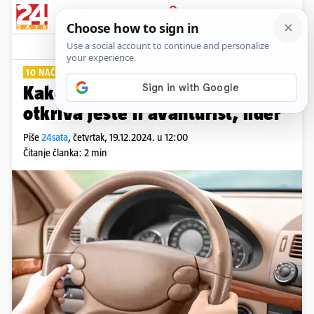
PRIJAVA
Lifestyle
Komentari
14
10 NAČINA
Kako držite volan u vožnji? To
otkriva jeste li avanturist, lider
Piše
24sata
,
četvrtak, 19.12.2024. u 12:00
Čitanje članka: 2 min