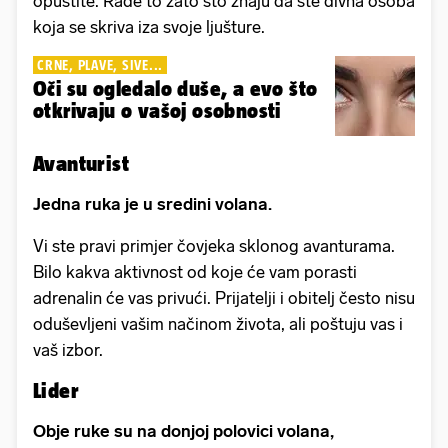
opustite. Rade to zato što znaju da ste divna osoba
koja se skriva iza svoje ljušture.
CRNE, PLAVE, SIVE...
Oči su ogledalo duše, a evo što
otkrivaju o vašoj osobnosti
Avanturist
Jedna ruka je u sredini volana.
Vi ste pravi primjer čovjeka sklonog avanturama.
Bilo kakva aktivnost od koje će vam porasti
adrenalin će vas privući. Prijatelji i obitelj često nisu
oduševljeni vašim načinom života, ali poštuju vas i
vaš izbor.
Lider
Obje ruke su na donjoj polovici volana,