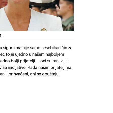
Ri
ju sigurnima nije samo nesebičan čin za
 već to je ujedno u našem najboljem
edno bolji prijatelji – oni su ranjiviji i
više inicijative. Kada našim prijateljima
ni i prihvaćeni, oni se opuštaju i