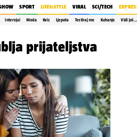
SHOW
SPORT
LIFE&STYLE
VIRAL
SCI/TECH
EXPRES
Intervjui
Moda
Kviz
Ljepota
Testiraj me
Kuhanje
Vidi još
blja prijateljstva