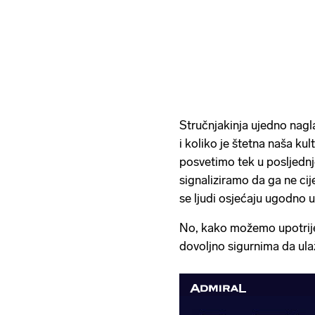
Stručnjakinja ujedno nagla
i koliko je štetna naša k
posvetimo tek u posljednj
signaliziramo da ga ne c
se ljudi osjećaju ugodno u
No, kako možemo upotrijeb
dovoljno sigurnima da ula