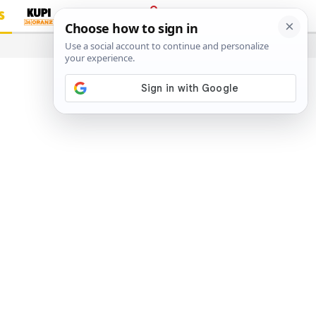
S
PRIJAVA
…