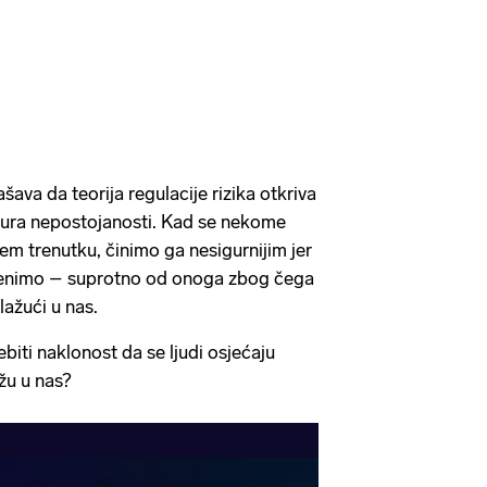
šava da teorija regulacije rizika otkriva
ultura nepostojanosti. Kad se nekome
em trenutku, činimo ga nesigurnijim jer
ijenimo – suprotno od onoga zbog čega
lažući u nas.
iti naklonost da se ljudi osjećaju
žu u nas?