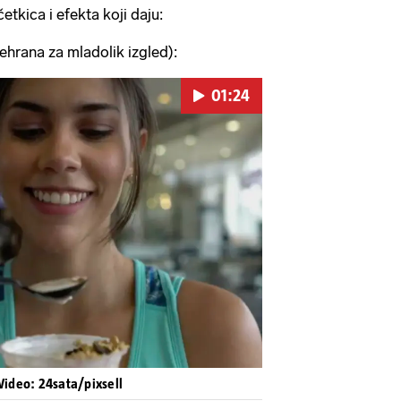
četkica i efekta koji daju:
ana za mladolik izgled):
01:24
Pokretanje videa...
 Video: 24sata/pixsell