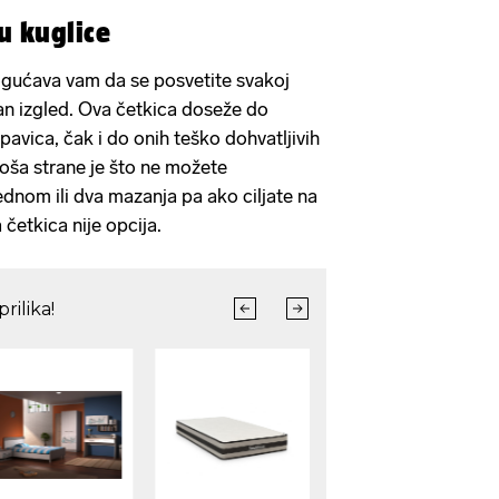
ku kuglice
gućava vam da se posvetite svakoj
an izgled. Ova četkica doseže do
pavica, čak i do onih teško dohvatljivih
Loša strane je što ne možete
jednom ili dva mazanja pa ako ciljate na
 četkica nije opcija.