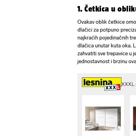
1. Četkica u obli
Ovakav oblik četkice omo
dlačici za potpuno preciz
najkraćih pojedinačnih tre
dlačica unutar kuta oka. 
zahvatiti sve trepavice u 
jednostavnost i brzinu ova