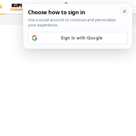
S
PRIJAVA
…