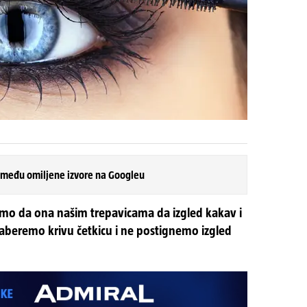
 među omiljene izvore na Googleu
o da ona našim trepavicama da izgled kakav i
izaberemo krivu četkicu i ne postignemo izgled