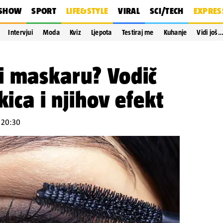
SHOW
SPORT
LIFE&STYLE
VIRAL
SCI/TECH
EXPRES
Intervjui
Moda
Kviz
Ljepota
Testiraj me
Kuhanje
Vidi još
i maskaru? Vodič
kica i njihov efekt
u 20:30