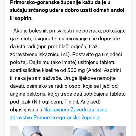
Primorsko-goranske županije kažu da je u
slučaju srčanog udara dobro uzeti odmah andol
ili aspirin.
- Ako je bolesnik pri svijesti i ne povraća, pokušajte
ga smiriti, osigurajte mu mirovanje i ne dopustite
da išta radi (npr. preoblači odjeću, traži
zdravstvenu iskaznicu i sl.). Postavite ga u sjedeći
položaj. Dajte mu (ako imate) usitnjenu tabletu
acetilsalicilne kiseline od 300 mg (Andol, Aspirin)
ili neka je sam sažvače. Druge lijekove nemojte
davati, osim ako se radi o osobi koja se liječi od
angine pektoris, kojoj treba dati uobičajenu tabletu
pod jezik (Nitroglicerin, Tinidil, Angised) -
objašnjavaju u
Nastavnom Zavodu za javno
zdravstvo Primorsko-goranske županije
.