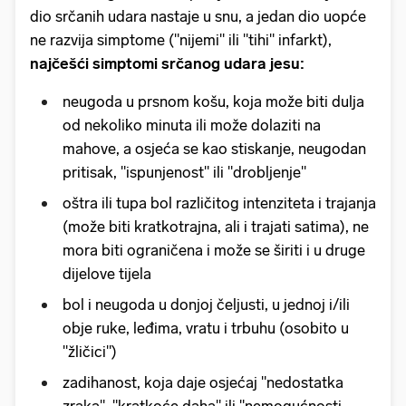
dio srčanih udara nastaje u snu, a jedan dio uopće
ne razvija simptome ("nijemi" ili "tihi" infarkt),
najčešći simptomi srčanog udara jesu:
neugoda u prsnom košu, koja može biti dulja
od nekoliko minuta ili može dolaziti na
mahove, a osjeća se kao stiskanje, neugodan
pritisak, "ispunjenost" ili "drobljenje"
oštra ili tupa bol različitog intenziteta i trajanja
(može biti kratkotrajna, ali i trajati satima), ne
mora biti ograničena i može se širiti i u druge
dijelove tijela
bol i neugoda u donjoj čeljusti, u jednoj i/ili
obje ruke, leđima, vratu i trbuhu (osobito u
"žličici")
zadihanost, koja daje osjećaj "nedostatka
zraka", "kratkoće daha" ili "nemogućnosti