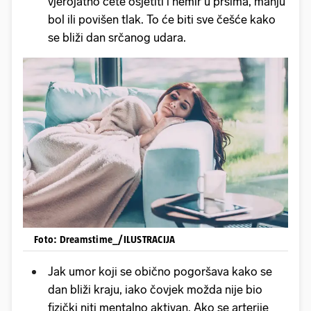
vjerojatno ćete osjetiti i nemir u prsima, manju
bol ili povišen tlak. To će biti sve češće kako
se bliži dan srčanog udara.
Foto: Dreamstime_/ILUSTRACIJA
Jak umor koji se obično pogoršava kako se
dan bliži kraju, iako čovjek možda nije bio
fizički niti mentalno aktivan. Ako se arterije