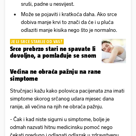
sruši, padne u nesvijest.
Može se pojaviti i kratkoća daha. Ako srce
dobiva manje krvi to znači da će i u pluća
odlaziti manje kisika nego što je normalno.
JE LI SRCE STARIJE OD VAS?
Srce prebrzo stari ne spavate li
dovoljno, a pomlađuje se snom
Većina ne obraća pažnju na rane
simptome
Stručnjaci kažu kako polovica pacijenata zna imati
simptome skorog srčanog udara mjesec dana
ranije, ali većina na njih ne obraća pažnju.
- Čak i kad niste sigurni u simptome, bolje je
odmah nazvati hitnu medicinsku pomoć nego
čekati predugo i odlagati odlazak u zdravstvenu