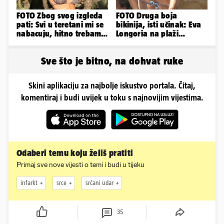
FOTO Zbog svog izgleda
FOTO Druga boja
pati: Svi u teretani mi se
bikinija, isti učinak: Eva
nabacuju, hitno trebam
Longoria na plaži
tjelohranitelja!
pipkala svoje zanosne
obline
Sve što je bitno, na dohvat ruke
Skini aplikaciju za najbolje iskustvo portala. Čitaj,
komentiraj i budi uvijek u toku s najnovijim vijestima.
Odaberi temu koju želiš pratiti
Primaj sve nove vijesti o temi i budi u tijeku
infarkt
srce
srčani udar
35