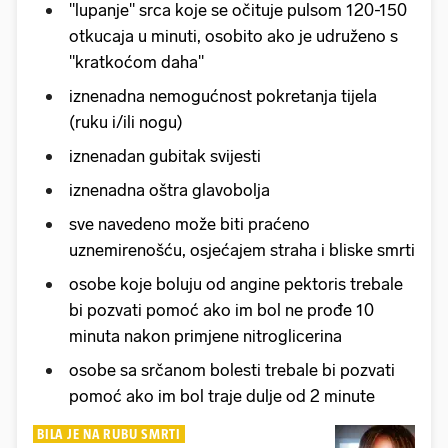
"lupanje" srca koje se očituje pulsom 120-150
otkucaja u minuti, osobito ako je udruženo s
"kratkoćom daha"
iznenadna nemogućnost pokretanja tijela
(ruku i/ili nogu)
iznenadan gubitak svijesti
iznenadna oštra glavobolja
sve navedeno može biti praćeno
uznemirenošću, osjećajem straha i bliske smrti
osobe koje boluju od angine pektoris trebale
bi pozvati pomoć ako im bol ne prođe 10
minuta nakon primjene nitroglicerina
osobe sa srčanom bolesti trebale bi pozvati
pomoć ako im bol traje dulje od 2 minute
BILA JE NA RUBU SMRTI