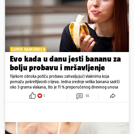
SUPER NAMIRNICA
Evo kada u danu jesti bananu za
bolju probavu i mršavljenje
Tijekom obroka potiču probavu zahvaljujući vlaknima koja
pomažu pokretljivosti crijeva. Jedna srednje velika banana sadrži
oko 3 grama vlakana, što je 11 % preporučenog dnevnog unosa
1
55