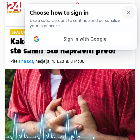
PRIJAVA
Lifestyle
Komentari
35
SPASONOSNI SAVJETI
Kako preživjeti srčani udar ako
ste sami? Što napraviti prvo?
Piše
Tina Kos
,
nedjelja, 4.11.2018. u 14:00