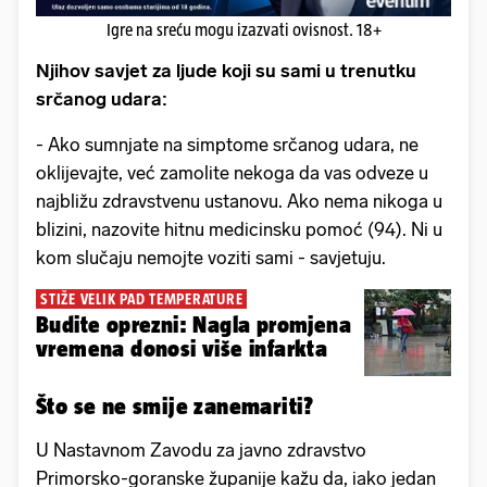
Igre na sreću mogu izazvati ovisnost. 18+
Njihov savjet za ljude koji su sami u trenutku
srčanog udara:
- Ako sumnjate na simptome srčanog udara, ne
oklijevajte, već zamolite nekoga da vas odveze u
najbližu zdravstvenu ustanovu. Ako nema nikoga u
blizini, nazovite hitnu medicinsku pomoć (94). Ni u
kom slučaju nemojte voziti sami - savjetuju.
STIŽE VELIK PAD TEMPERATURE
Budite oprezni: Nagla promjena
vremena donosi više infarkta
Što se ne smije zanemariti?
U Nastavnom Zavodu za javno zdravstvo
Primorsko-goranske županije kažu da, iako jedan