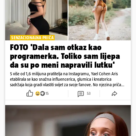
SENZACIONALNA PRIČA
FOTO 'Dala sam otkaz kao
programerka. Toliko sam lijepa
da su po meni napravili lutku'
S više od 1,6 milijuna pratitelja na Instagramu, Yael Cohen Aris
etablirala se kao snažna influencerica, glumica i kreatorica
sadržaja koja gradi vlastiti svijet za svoje fanove. No njezina priča
pokazuje da online slava dolazi i s neočekivanim izazovima
15
53