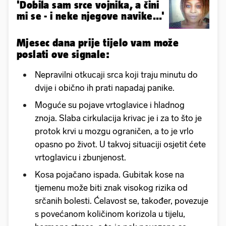
'Dobila sam srce vojnika, a čini
mi se - i neke njegove navike...'
Mjesec dana prije tijelo vam može
poslati ove signale:
Nepravilni otkucaji srca koji traju minutu do
dvije i obično ih prati napadaj panike.
Moguće su pojave vrtoglavice i hladnog
znoja. Slaba cirkulacija krivac je i za to što je
protok krvi u mozgu ograničen, a to je vrlo
opasno po život. U takvoj situaciji osjetit ćete
vrtoglavicu i zbunjenost.
Kosa pojačano ispada. Gubitak kose na
tjemenu može biti znak visokog rizika od
srčanih bolesti. Ćelavost se, također, povezuje
s povećanom količinom korizola u tijelu,