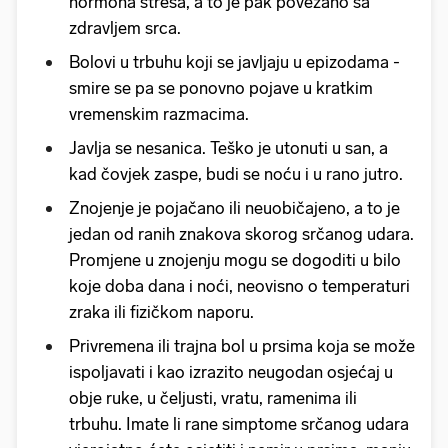
hormona stresa, a to je pak povezano sa
zdravljem srca.
Bolovi u trbuhu koji se javljaju u epizodama -
smire se pa se ponovno pojave u kratkim
vremenskim razmacima.
Javlja se nesanica. Teško je utonuti u san, a
kad čovjek zaspe, budi se noću i u rano jutro.
Znojenje je pojačano ili neuobičajeno, a to je
jedan od ranih znakova skorog srčanog udara.
Promjene u znojenju mogu se dogoditi u bilo
koje doba dana i noći, neovisno o temperaturi
zraka ili fizičkom naporu.
Privremena ili trajna bol u prsima koja se može
ispoljavati i kao izrazito neugodan osjećaj u
obje ruke, u čeljusti, vratu, ramenima ili
trbuhu. Imate li rane simptome srčanog udara