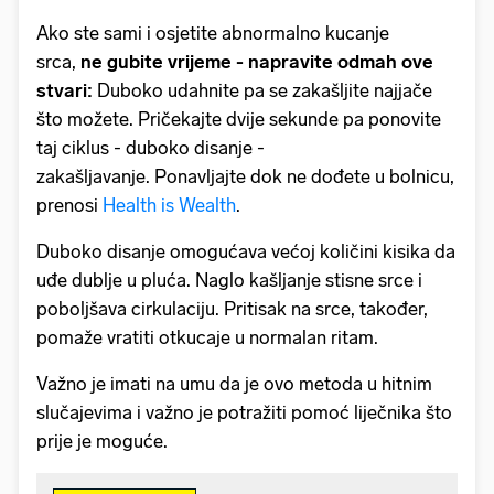
Ako ste sami i osjetite abnormalno kucanje
srca,
ne gubite vrijeme - napravite odmah ove
stvari:
Duboko udahnite pa se zakašljite najjače
što možete. Pričekajte dvije sekunde pa ponovite
taj ciklus - duboko disanje -
zakašljavanje. Ponavljajte dok ne dođete u bolnicu,
prenosi
Health is Wealth
.
Duboko disanje omogućava većoj količini kisika da
uđe dublje u pluća. Naglo kašljanje stisne srce i
poboljšava cirkulaciju. Pritisak na srce, također,
pomaže vratiti otkucaje u normalan ritam.
Važno je imati na umu da je ovo metoda u hitnim
slučajevima i važno je potražiti pomoć liječnika što
prije je moguće.