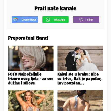
Prati naše kanale
Preporučeni članci
FOTO Najpoželjnije
Kakvi ste u braku: Ribe
frizure ovog ljeta - za sve
su žrtve, Rak je papučar,
dužine i stilove
Lav pouzdan...