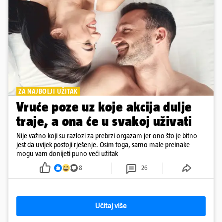
ZA NAJBOLJI UŽITAK
Vruće poze uz koje akcija dulje
traje, a ona će u svakoj uživati
Nije važno koji su razlozi za prebrzi orgazam jer ono što je bitno
jest da uvijek postoji rješenje. Osim toga, samo male preinake
mogu vam donijeti puno veći užitak
8
26
Učitaj više