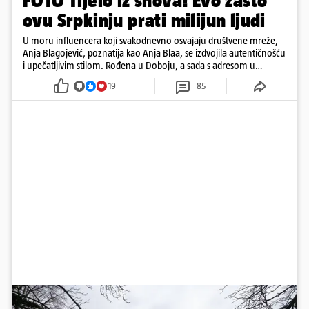
FOTO Tijelo iz snova! Evo zašto
ovu Srpkinju prati milijun ljudi
U moru influencera koji svakodnevno osvajaju društvene mreže,
Anja Blagojević, poznatija kao Anja Blaa, se izdvojila autentičnošću
i upečatljivim stilom. Rođena u Doboju, a sada s adresom u
Dubaiju, Anja je spoj glamura, discipline i mladenačke energije
19
85