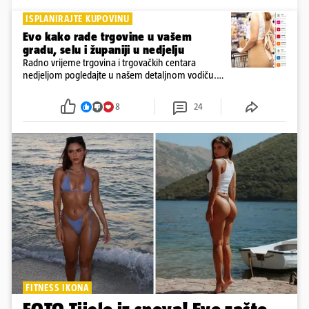
ISPLANIRAJTE KUPOVINU
Evo kako rade trgovine u vašem
gradu, selu i županiji u nedjelju
Radno vrijeme trgovina i trgovačkih centara
nedjeljom pogledajte u našem detaljnom vodiču.
Trgovine smiju raditi 16 nedjelja u godini, a trgovine
i šoping centri sami biraju koje će to nedjelje biti
8
24
FITNESS IKONA