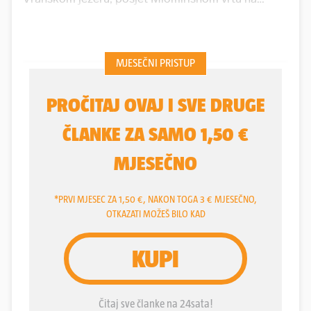
Malom Lošinju, kupanje u termalnoj vodi i
osvježenje na Foginovom kupalištu u Karlovcu.