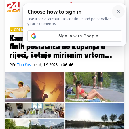
PRIJAVA
Lifestyle
Komentari
0
7 ODLIČNIH PRIJEDLOGA
PLUS+
Kamo za vikend: Od festivala i
finih poslastica do kupanja u
rijeci, šetnje mirisnim vrtom...
Piše
Tina Kos
,
petak, 1.9.2023. u 06:46