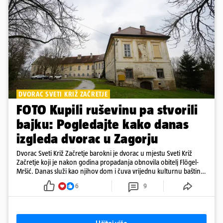
DVORAC SVETI KRIŽ ZAČRETJE
FOTO Kupili ruševinu pa stvorili
bajku: Pogledajte kako danas
izgleda dvorac u Zagorju
Dvorac Sveti Križ Začretje barokni je dvorac u mjestu Sveti Križ
Začretje koji je nakon godina propadanja obnovila obitelj Flögel-
Mršić. Danas služi kao njihov dom i čuva vrijednu kulturnu baštinu
davno zaboravljenog vremena
6
9