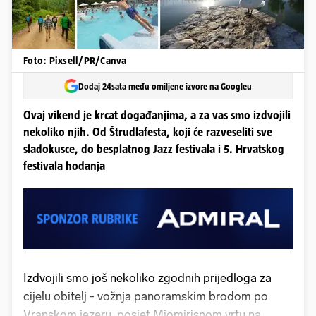
Foto: Pixsell/PR/Canva
Dodaj 24sata među omiljene izvore na Googleu
Ovaj vikend je krcat događanjima, a za vas smo izdvojili
nekoliko njih. Od Štrudlafesta, koji će razveseliti sve
sladokusce, do besplatnog Jazz festivala i 5. Hrvatskog
festivala hodanja
Izdvojili smo još nekoliko zgodnih prijedloga za
cijelu obitelj - vožnja panoramskim brodom po
Vranskom jezeru, posjet Miomirisnom vrtu na