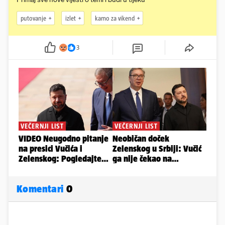
putovanje
izlet
kamo za vikend
3
Komentari
0