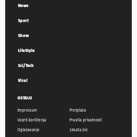
News
Sport
Show
LifeStyle
Sci/Tech
Viral
OSTALO
Impressum
Pretplata
Uvjeti korištenja
Pravila privatnosti
Oglašavanje
24sata.biz