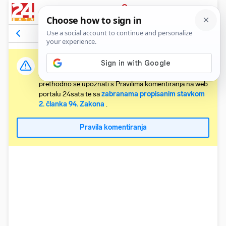
PRIJAVA
Komentari
112
Relevantni
Važna obavijest:
Svaki korisnik koji želi komentirati članke obvezan je
prethodno se upoznati s Pravilima komentiranja na web
portalu 24sata te sa
zabranama propisanim stavkom
2. članka 94. Zakona
.
Pravila komentiranja