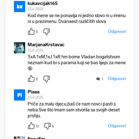
kukavcijak165
ku
23.4.2025.
Kod mene se ne ponavlja ni jedno slovo ni u imenu
ni u prezimenu. Dvanaest različitih slova
Odgovori
9
MarjanaKrstavac
23.4.2025.
3xA 1xM,1xJ 1xR hm bome Vladan bogatstvom
neznam kud bi s parama koji se bas lijepi za mene
🤪
Odgovori
8
1
Piaaa
Pi
23.4.2025.
Priče za malu djecu,baš će nam novci pasti s
neba.Sve što imam sam stvorila sa svojih deset
prstiju.
Odgovori
13
6