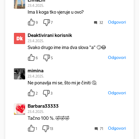
EnnaEm
23.4.2025.
Ima li koga tko vjeruje u ovo?
Odgovori
9
7
32
Deaktivirani korisnik
Dk
23.4.2025.
Svako drugo ime ima dva slova "a" 🙄😳
Odgovori
6
5
mimina
23.4.2025.
Ne ponavlja mi se, što mi je činiti 🤔
Odgovori
2
3
Barbara33333
23.4.2025.
Tačno 100 %. 🤣🤣🤣
Odgovori
1
13
71