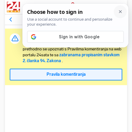
PRIJAVA
Komentari
1
Relevantni
Važna obavijest:
Svaki korisnik koji želi komentirati članke obvezan je
prethodno se upoznati s Pravilima komentiranja na web
portalu 24sata te sa
zabranama propisanim stavkom
2. članka 94. Zakona
.
Pravila komentiranja