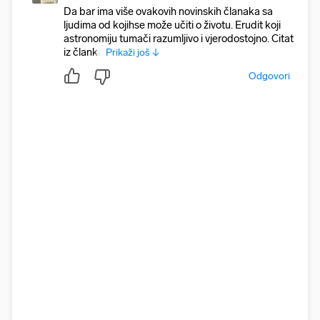
Da bar ima više ovakovih novinskih članaka sa
ljudima od kojihse može učiti o životu. Erudit koji
astronomiju tumači razumljivo i vjerodostojno. Citat
iz članka
Prikaži još ↓
Odgovori