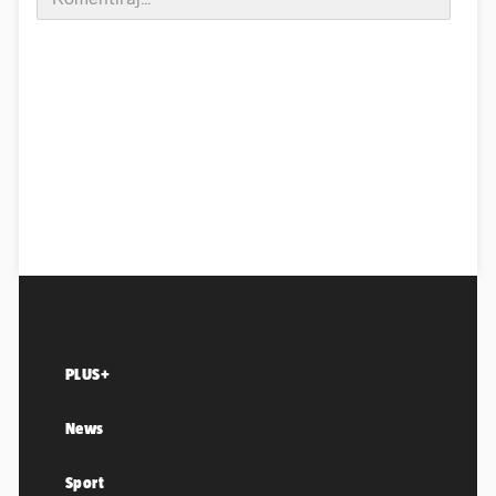
PLUS+
News
Sport