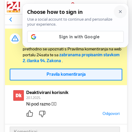
PRIJAVA
Komentari
1
Relevantni
Važna obavijest:
Svaki korisnik koji želi komentirati članke obvezan je
prethodno se upoznati s Pravilima komentiranja na web
portalu 24sata te sa
zabranama propisanim stavkom
2. članka 94. Zakona
.
Pravila komentiranja
Deaktivirani korisnik
Dk
20.1.2025.
Ni pod razno 🤷‍♀️
Odgovori