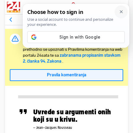
PRIJAVA
Komentari
Relevantni
Važna obavijest:
Svaki korisnik koji želi komentirati članke obvezan je
prethodno se upoznati s Pravilima komentiranja na web
portalu 24sata te sa
zabranama propisanim stavkom
2. članka 94. Zakona
.
Pravila komentiranja
Uvrede su argumenti onih
koji su u krivu.
– Jean–Jacques Rousseau