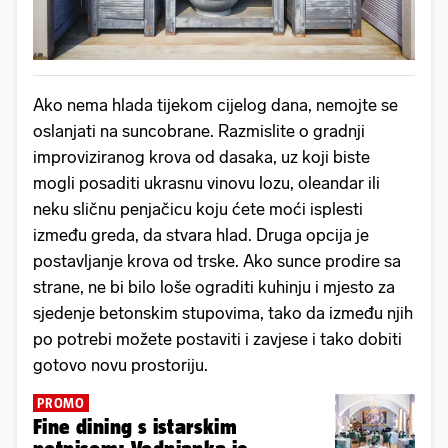
Ako nema hlada tijekom cijelog dana, nemojte se
oslanjati na suncobrane. Razmislite o gradnji
improviziranog krova od dasaka, uz koji biste
mogli posaditi ukrasnu vinovu lozu, oleandar ili
neku sličnu penjačicu koju ćete moći isplesti
između greda, da stvara hlad. Druga opcija je
postavljanje krova od trske. Ako sunce prodire sa
strane, ne bi bilo loše ograditi kuhinju i mjesto za
sjedenje betonskim stupovima, tako da između njih
po potrebi možete postaviti i zavjese i tako dobiti
gotovo novu prostoriju.
PROMO
Fine dining s istarskim