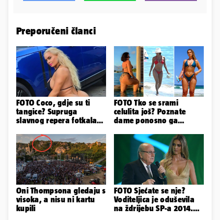
Preporučeni članci
FOTO Coco, gdje su ti
FOTO Tko se srami
tangice? Supruga
celulita još? Poznate
slavnog repera fotkala
dame ponosno ga
se ispred auta i pokazala
pokazuju pa slave svoje
sve
obline
Oni Thompsona gledaju s
FOTO Sjećate se nje?
visoka, a nisu ni kartu
Voditeljica je oduševila
kupili
na ždrijebu SP-a 2014.
Evo kako danas izgleda