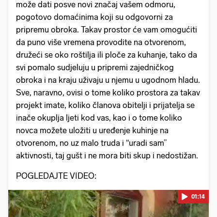
može dati posve novi značaj vašem odmoru,
pogotovo domaćinima koji su odgovorni za
pripremu obroka. Takav prostor će vam omogućiti
da puno više vremena provodite na otvorenom,
družeći se oko roštilja ili ploče za kuhanje, tako da
svi pomalo sudjeluju u pripremi zajedničkog
obroka i na kraju uživaju u njemu u ugodnom hladu.
Sve, naravno, ovisi o tome koliko prostora za takav
projekt imate, koliko članova obitelji i prijatelja se
inače okuplja ljeti kod vas, kao i o tome koliko
novca možete uložiti u uređenje kuhinje na
otvorenom, no uz malo truda i “uradi sam”
aktivnosti, taj gušt i ne mora biti skup i nedostižan.
POGLEDAJTE VIDEO:
01:14