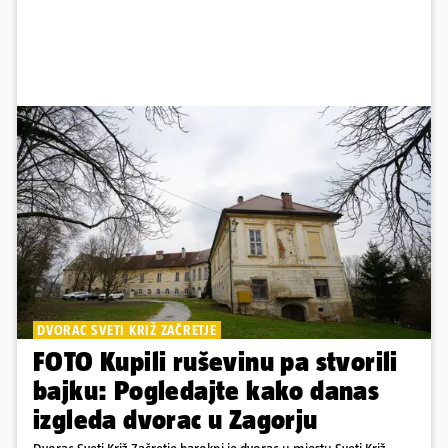
DVORAC SVETI KRIŽ ZAČRETJE
FOTO Kupili ruševinu pa stvorili
bajku: Pogledajte kako danas
izgleda dvorac u Zagorju