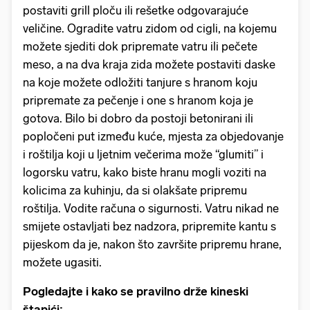
postaviti grill ploču ili rešetke odgovarajuće
veličine. Ogradite vatru zidom od cigli, na kojemu
možete sjediti dok pripremate vatru ili pečete
meso, a na dva kraja zida možete postaviti daske
na koje možete odložiti tanjure s hranom koju
pripremate za pečenje i one s hranom koja je
gotova. Bilo bi dobro da postoji betonirani ili
popločeni put između kuće, mjesta za objedovanje
i roštilja koji u ljetnim večerima može “glumiti” i
logorsku vatru, kako biste hranu mogli voziti na
kolicima za kuhinju, da si olakšate pripremu
roštilja. Vodite računa o sigurnosti. Vatru nikad ne
smijete ostavljati bez nadzora, pripremite kantu s
pijeskom da je, nakon što završite pripremu hrane,
možete ugasiti.
Pogledajte i kako se pravilno drže kineski
štapići: