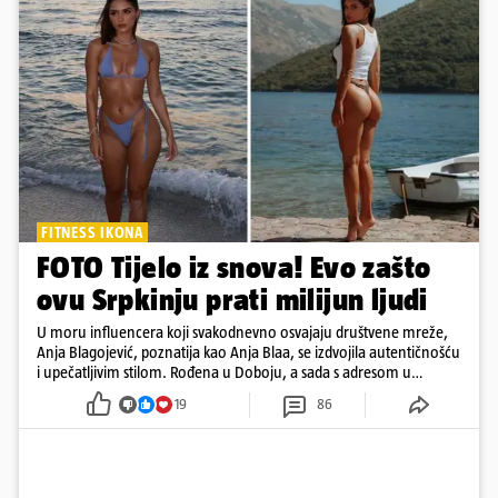
FITNESS IKONA
FOTO Tijelo iz snova! Evo zašto
ovu Srpkinju prati milijun ljudi
U moru influencera koji svakodnevno osvajaju društvene mreže,
Anja Blagojević, poznatija kao Anja Blaa, se izdvojila autentičnošću
i upečatljivim stilom. Rođena u Doboju, a sada s adresom u
Dubaiju, Anja je spoj glamura, discipline i mladenačke energije
19
86