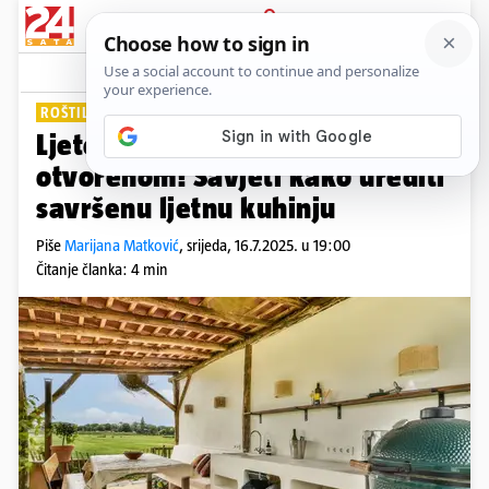
PRIJAVA
Lifestyle
Komentari
1
ROŠTILJ, HLAD I DRUŽENJE
Ljeto je vrijeme za kuhanje na
otvorenom! Savjeti kako urediti
savršenu ljetnu kuhinju
Piše
Marijana Matković
,
srijeda, 16.7.2025. u 19:00
Čitanje članka: 4 min