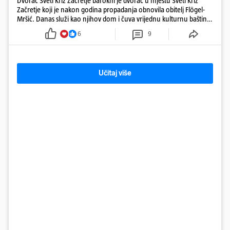
Dvorac Sveti Križ Začretje barokni je dvorac u mjestu Sveti Križ
Začretje koji je nakon godina propadanja obnovila obitelj Flögel-
Mršić. Danas služi kao njihov dom i čuva vrijednu kulturnu baštinu
davno zaboravljenog vremena
6
9
Učitaj više