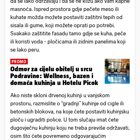
da se lako održavaju i da se ne kližu ako vam kapne
masnoća. Ispred prostora gdje pečete meso ili
kuhate možda možete postaviti zaštitni tepih od
sisala ili gume, koji možete oprati po potrebi.
Svakako zaštitite fasadu tamo gdje se kuha, peče
ili koristi voda - pločicama ili zidnim panelima koji
se lako peru.
PROMO
Odmor za cijelu obitelj u srcu
Podravine: Wellness, bazen i
domaća kuhinja u Hotelu Picok
Ako niste skloni drvenoj kuhinji u vanjskom
prostoru, razmislite o “gradnji” kuhinje od cigle ili
betonskih blokova, na koje ćete postaviti kuhinjsku
ploču i ugraditi police. U tom slučaju imat ćete
dugovječnu kuhinju koju ne treba previše održavati,
osim što ćete povremeno odgovarajućim