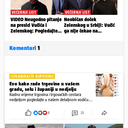
Komentari
1
ISPLANIRAJTE KUPOVINU
Evo kako rade trgovine u vašem
gradu, selu i županiji u nedjelju
Radno vrijeme trgovina i trgovačkih centara
nedjeljom pogledajte u našem detaljnom vodiču.
Trgovine smiju raditi 16 nedjelja u godini, a trgovine
i šoping centri sami biraju koje će to nedjelje biti
8
25