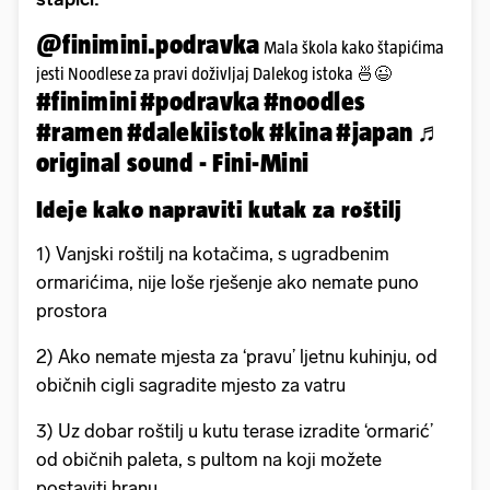
@finimini.podravka
Mala škola kako štapićima
jesti Noodlese za pravi doživljaj Dalekog istoka 🍜😉
#finimini
#podravka
#noodles
#ramen
#dalekiistok
#kina
#japan
♬
original sound - Fini-Mini
Ideje kako napraviti kutak za roštilj
1) Vanjski roštilj na kotačima, s ugradbenim
ormarićima, nije loše rješenje ako nemate puno
prostora
2) Ako nemate mjesta za ‘pravu’ ljetnu kuhinju, od
običnih cigli sagradite mjesto za vatru
3) Uz dobar roštilj u kutu terase izradite ‘ormarić’
od običnih paleta, s pultom na koji možete
postaviti hranu