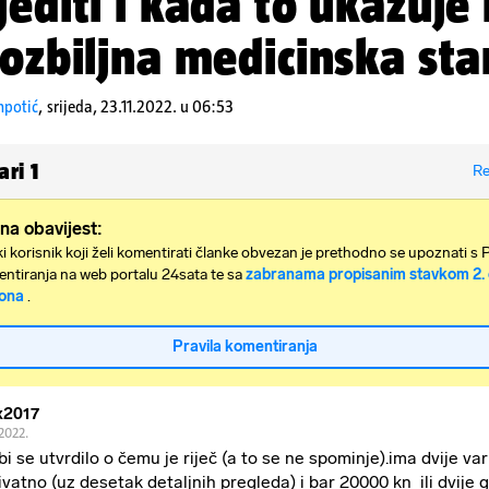
jediti i kada to ukazuje
 ozbiljna medicinska sta
mpotić
,
srijeda, 23.11.2022. u 06:53
ari
1
Re
na obavijest:
i korisnik koji želi komentirati članke obvezan je prethodno se upoznati s 
ntiranja na web portalu 24sata te sa
zabranama propisanim stavkom 2. 
ona
.
Pravila komentiranja
x2017
.2022.
bi se utvrdilo o čemu je riječ (a to se ne spominje).ima dvije va
privatno (uz desetak detaljnih pregleda) i bar 20000 kn ili dvije 