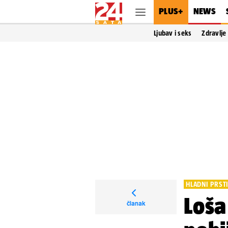
PLUS+
NEWS
Ljubav i seks
Zdravlje
HLADNI PRST
Loša
članak