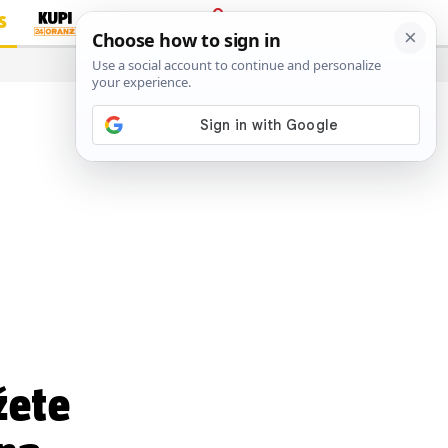
S
PRIJAVA
…
žete