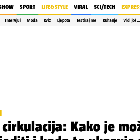
SHOW
SPORT
LIFE&STYLE
VIRAL
SCI/TECH
EXPRES
Intervjui
Moda
Kviz
Ljepota
Testiraj me
Kuhanje
Vidi još
I
 cirkulacija: Kako je mo