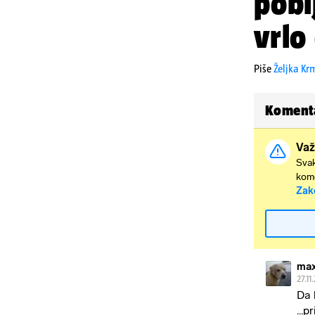
pobi
vrlo
Piše
Željka Kr
Koment
Važ
Svak
kome
Zak
ma
27.11
Da 
...