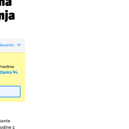
 na
nja
levantni
Pravilima
članka 94.
riante
godine pr