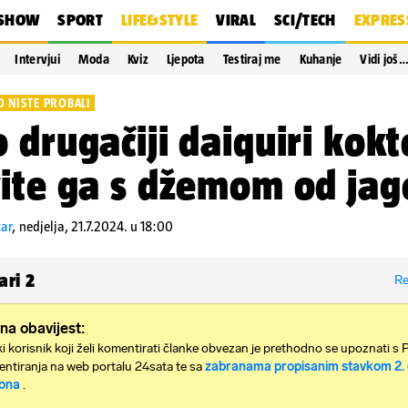
SHOW
SPORT
LIFE&STYLE
VIRAL
SCI/TECH
EXPRES
Intervjui
Moda
Kviz
Ljepota
Testiraj me
Kuhanje
Vidi još
 NISTE PROBALI
 drugačiji daiquiri kokt
ite ga s džemom od ja
car
,
nedjelja, 21.7.2024. u 18:00
ari
2
Re
na obavijest:
i korisnik koji želi komentirati članke obvezan je prethodno se upoznati s 
ntiranja na web portalu 24sata te sa
zabranama propisanim stavkom 2. 
ona
.