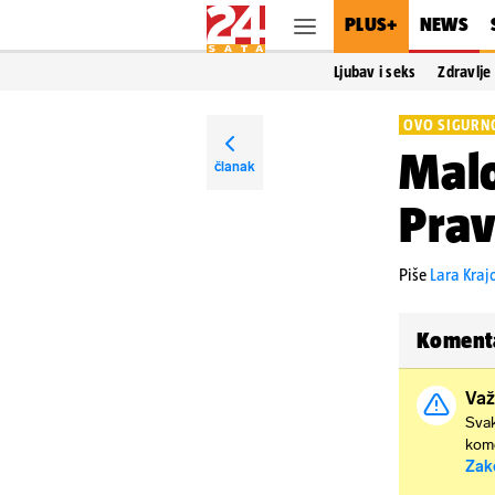
PLUS+
NEWS
Ljubav i seks
Zdravlje
OVO SIGURNO
Malo
članak
Prav
Piše
Lara Kraj
Koment
Važ
Svak
kome
Zak