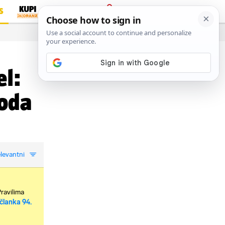
S
PRIJAVA
…
el:
goda
levantni
Pravilima
članka 94.