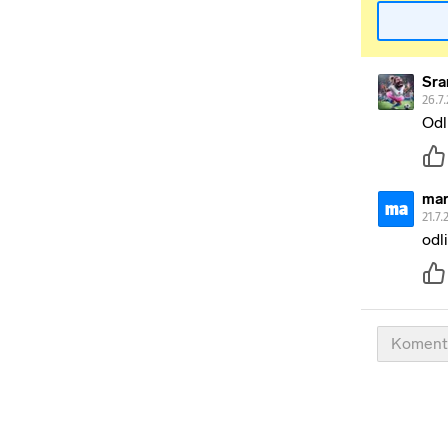
Sra
26.7.
Odl
mar
ma
21.7.
odl