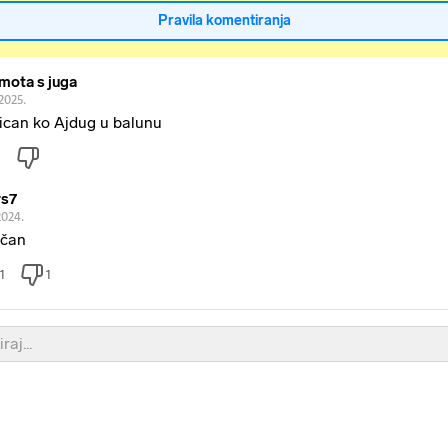
Pravila komentiranja
mota s juga
2025.
ican ko Ajdug u balunu
s7
2024.
ičan
1
1