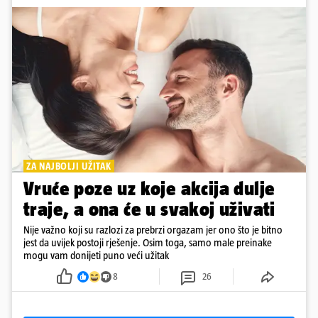
ZA NAJBOLJI UŽITAK
Vruće poze uz koje akcija dulje
traje, a ona će u svakoj uživati
Nije važno koji su razlozi za prebrzi orgazam jer ono što je bitno
jest da uvijek postoji rješenje. Osim toga, samo male preinake
mogu vam donijeti puno veći užitak
8
26