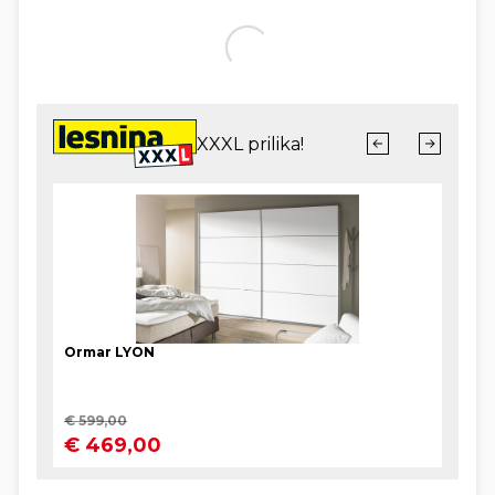
Zagrebu, a danas kao 36-godišnjakinja ponosna je
na višegodišnju karijeru autorice dizajna “tihog
luksuza”, uokvirenog u najfinije prirodne tkanine. Za
nju moda nije prolazan trend nego odraz osobnog
izraza i odgovornosti prema okolišu. Poznata je po
inovativnom pristupu uporabi materijala, često
koristeći deadstock tkanine, a bitne su joj i modne
kampanje, vizualno specifični materijali koji
nastavljaju njezinu viziju idealne modne priče.
Unatoč pritisku tržišta i brzoj modi koja nas
okružuje, ona se drži svojih uvjerenja i usredotočuje
se na održivi pristup, vjerujući da moda mora biti
bezvremenska i kvalitetna.