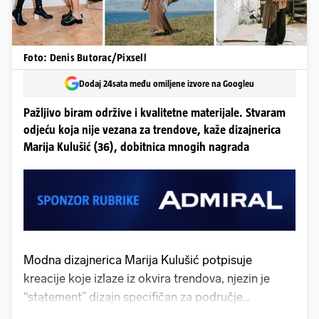
Foto: Denis Butorac/Pixsell
Dodaj 24sata među omiljene izvore na Googleu
Pažljivo biram održive i kvalitetne materijale. Stvaram
odjeću koja nije vezana za trendove, kaže dizajnerica
Marija Kulušić (36), dobitnica mnogih nagrada
Modna dizajnerica Marija Kulušić potpisuje
kreacije koje izlaze iz okvira trendova, njezin je
“statement” dizajn specifičan za područje
promišljenog minimalizma. Kulušić je rođena u