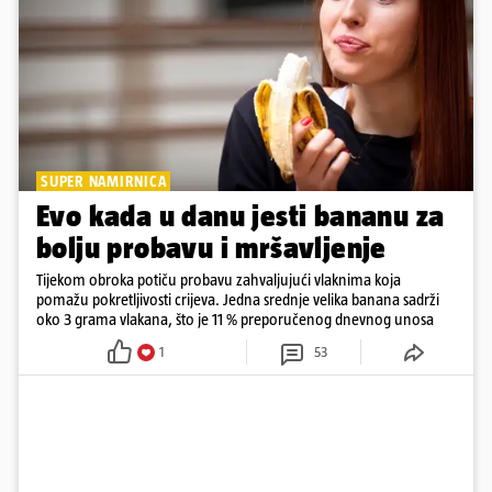
SUPER NAMIRNICA
Evo kada u danu jesti bananu za
bolju probavu i mršavljenje
Tijekom obroka potiču probavu zahvaljujući vlaknima koja
pomažu pokretljivosti crijeva. Jedna srednje velika banana sadrži
oko 3 grama vlakana, što je 11 % preporučenog dnevnog unosa
1
53