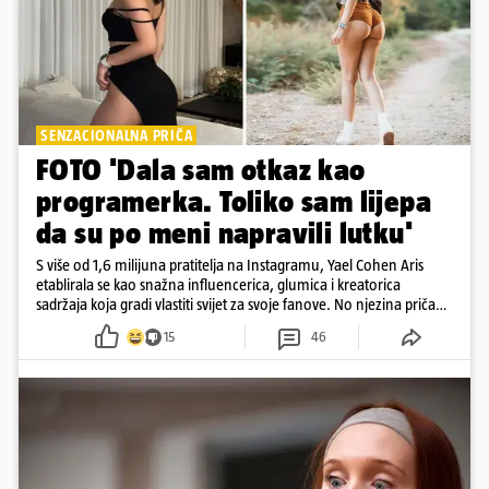
SENZACIONALNA PRIČA
FOTO 'Dala sam otkaz kao
programerka. Toliko sam lijepa
da su po meni napravili lutku'
S više od 1,6 milijuna pratitelja na Instagramu, Yael Cohen Aris
etablirala se kao snažna influencerica, glumica i kreatorica
sadržaja koja gradi vlastiti svijet za svoje fanove. No njezina priča
pokazuje da online slava dolazi i s neočekivanim izazovima
15
46