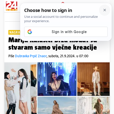
PRIJAVA
Lifestyle
Komentari
1
NAGRAĐIVANA MODNA DIZAJNERICA
PLUS+
Marija Kulušić: Brza moda? Ja
stvaram samo vječne kreacije
Piše
Dubravka Prpić Znaor
,
subota, 21.9.2024. u 07:00