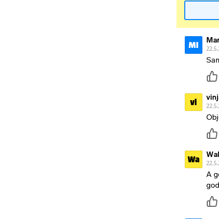
Mar
MI
22.5
Sam
vin
vi
22.5
Obj
Wal
Wa
22.5
A g
god