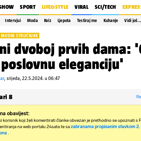
SHOW
SPORT
LIFE&STYLE
VIRAL
SCI/TECH
EXPRES
Intervjui
Moda
Kviz
Ljepota
Testiraj me
Kuhanje
Vidi još
 MODNI STRUČNJAK
i dvoboj prvih dama: '
 poslovnu eleganciju'
car
,
srijeda, 22.5.2024. u 06:47
ari
8
Re
na obavijest:
i korisnik koji želi komentirati članke obvezan je prethodno se upoznati s 
ntiranja na web portalu 24sata te sa
zabranama propisanim stavkom 2. 
ona
.