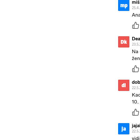
miš
mp
25.4
Ana
Dea
Dk
23.5
Na 
žen
dob
dl
22.5
Kad
10..
jaja
ja
22.5
vid