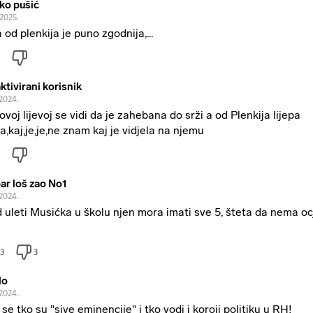
ko pušić
.2025.
 od plenkija je puno zgodnija,...
ktivirani korisnik
.2024.
ovoj lijevoj se vidi da je zahebana do srži a od Plenkija lijepa
a,kaj,je,je,ne znam kaj je vidjela na njemu
ar loš zao No1
.2024.
 uleti Musićka u školu njen mora imati sve 5, šteta da nema o
3
3
lo
.2024.
i se tko su "sive eminencije" i tko vodi i koroji politiku u RH!