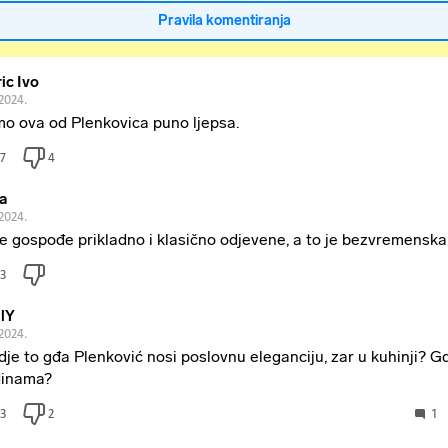
Pravila komentiranja
ic Ivo
.2024.
o ova od Plenkovica puno ljepsa.
7
4
ja
.2024.
e gospođe prikladno i klasično odjevene, a to je bezvremensk
3
lY
.2024.
dje to gđa Plenković nosi poslovnu eleganciju, zar u kuhinji? Gd
inama?
3
2
1