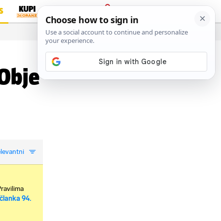
S
PRIJAVA
…
Obje
levantni
Pravilima
članka 94.