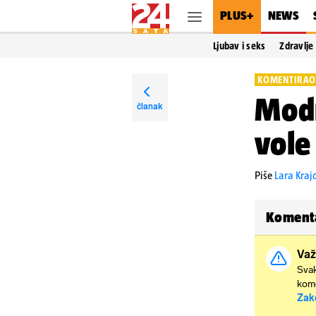
PLUS+
NEWS
Ljubav i seks
Zdravlje
KOMENTIRAO
Modn
članak
vole
Piše
Lara Kraj
Koment
Važ
Svak
kome
Zak